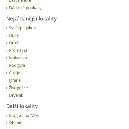
Last minute
Dárkové poukazy
Nejžádanější lokality
Sv. Filip i Jakov
Duće
Omiš
Promajna
Makarska
Podgora
Čaklje
Igrane
Živogošće
Drvenik
Další lokality
Biograd na Moru
Šibenik