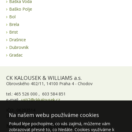
Baška Voda
Baško Polje
Bol
Brela
Brist
Drašnice
Dubrovník
Gradac
CK KALOUSEK & WILLIAMS a.s.
Obrovského 402/11, 14100 Praha 4 - Chodov
tel.: 465 526 000 , 603 584 851
e-mail:
usti2@ckkalousek.cz
IČO: 06293514
Na našem webu používáme cookies
DIČ: CZ06293514
Pokud lépe pochopíme, co vás zajímá, můžeme vám
Nabídky zájezdů e-mailem
zobrazovat přesně to, co hledáte. Cookies využíváme k