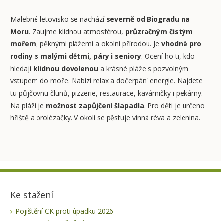
Malebné letovisko se nachází
severně od Biogradu na
Moru
. Zaujme klidnou atmosférou,
průzračným čistým
mořem
, pěknými plážemi a okolní přírodou. Je
vhodné pro
rodiny s malými dětmi, páry i seniory
. Ocení ho ti, kdo
hledají
klidnou dovolenou
a krásné pláže s pozvolným
vstupem do moře. Nabízí relax a dočerpání energie. Najdete
tu půjčovnu člunů, pizzerie, restaurace, kavárničky i pekárny.
Na pláži je
možnost zapůjčení šlapadla
. Pro děti je určeno
hřiště a prolézačky. V okolí se pěstuje vinná réva a zelenina.
Ke stažení
Pojištění CK proti úpadku 2026