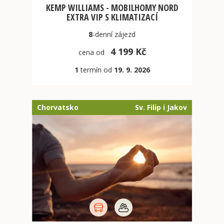
KEMP WILLIAMS - MOBILHOMY NORD
EXTRA VIP S KLIMATIZACÍ
8
-denní
zájezd
4 199 Kč
cena od
1
termín od
19. 9. 2026
Chorvatsko
Sv. Filip i Jakov