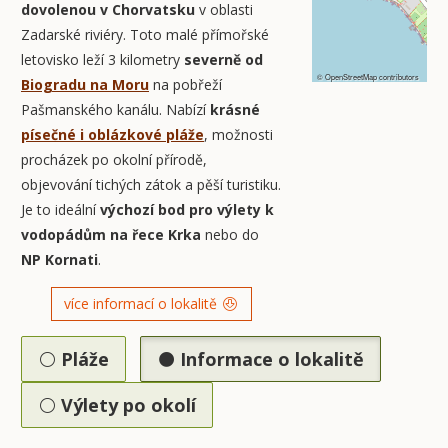
dovolenou v Chorvatsku
v oblasti
Zadarské riviéry. Toto malé přímořské
letovisko leží 3 kilometry
severně od
©
OpenStreetMap
contributors
Biogradu na Moru
na pobřeží
Pašmanského kanálu. Nabízí
krásné
písečné i oblázkové pláže
, možnosti
procházek po okolní přírodě,
objevování tichých zátok a pěší turistiku.
Je to ideální
výchozí bod pro výlety k
vodopádům na řece Krka
nebo do
NP Kornati
.
více informací o lokalitě
Pláže
Informace o lokalitě
Výlety po okolí