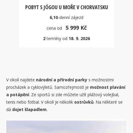
POBYT S JÓGOU U MOŘE V CHORVATSKU
6,10
-denní
zájezd
5 999 Kč
cena od
2
termíny od
18. 9. 2026
V okolí najdete
národní a přírodní parky
s možnostmi
procházek a cyklovýletů. Samozřejmostí je
možnost plavání
a potápění
. Ze sportů si zde můžete užít plážový volejbal,
tenis nebo fotbal. V okolí je několik
ostrůvků
. Na některé se
dá
dojet šlapadlem
.