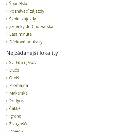
Španělsko
Poznávací zájezdy
Školní zájezdy
Jízdenky do Chorvatska
Last minute
Dárkové poukazy
Nejžádanější lokality
Sv. Filip i Jakov
Duće
Omiš
Promajna
Makarska
Podgora
Čaklje
Igrane
Živogošće
Drvenik