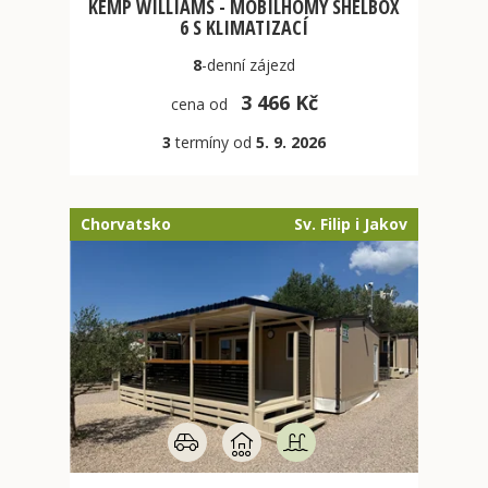
KEMP WILLIAMS - MOBILHOMY SHELBOX
6 S KLIMATIZACÍ
8
-denní
zájezd
3 466 Kč
cena od
3
termíny od
5. 9. 2026
Chorvatsko
Sv. Filip i Jakov