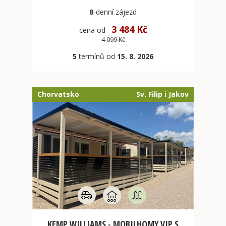
8
-denní
zájezd
3 484 Kč
cena od
4 099 Kč
5
termínů od
15. 8. 2026
Chorvatsko
Sv. Filip i Jakov
KEMP WILLIAMS - MOBILHOMY VIP S