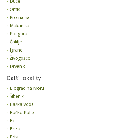
Duće
Omiš
Promajna
Makarska
Podgora
Čaklje
Igrane
Živogošće
Drvenik
Další lokality
Biograd na Moru
Šibenik
Baška Voda
Baško Polje
Bol
Brela
Brist