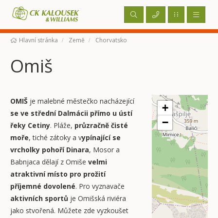
Hlavní stránka
Země
Chorvatsko
Omiš
OMIŠ
je malebné městečko nacházející
+
se ve střední Dalmácii přímo u ústí
−
řeky Cetiny
. Pláže,
průzračně čisté
moře
, tiché zátoky a v
ypínající se
vrcholky pohoří Dinara
, Mosor a
Babnjaca dělají z Omiše
velmi
atraktivní místo pro prožití
příjemné dovolené
. Pro vyznavače
aktivních sportů
je Omišská riviéra
jako stvořená. Můžete zde vyzkoušet