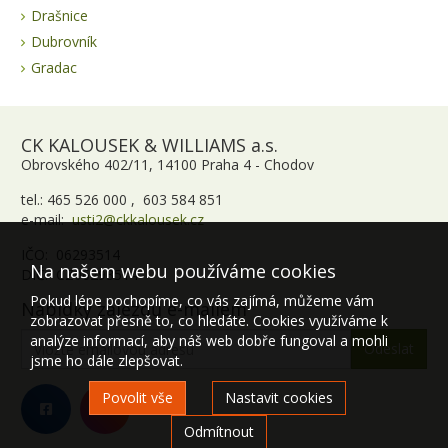
Drašnice
Dubrovník
Gradac
CK KALOUSEK & WILLIAMS a.s.
Obrovského 402/11, 14100 Praha 4 - Chodov
tel.: 465 526 000 , 603 584 851
e-mail:
usti2@ckkalousek.cz
IČO: 06293514
Na našem webu používáme cookies
DIČ: CZ06293514
Pokud lépe pochopíme, co vás zajímá, můžeme vám
Nabídky zájezdů e-mailem
zobrazovat přesně to, co hledáte. Cookies využíváme k
analýze informací, aby náš web dobře fungoval a mohli
jsme ho dále zlepšovat.
Povolit vše
Nastavit cookies
Odmítnout