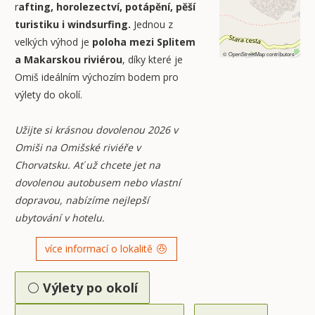
r
afting, horolezectví, potápění, pěší
turistiku i windsurfing.
Jednou z
velkých výhod je
poloha mezi Splitem
©
OpenStreetMap
contributors
a Makarskou riviérou
, díky které je
Omiš ideálním výchozím bodem pro
výlety do okolí.
Užijte si krásnou dovolenou 2026 v
Omiši na Omišské riviéře v
Chorvatsku. Ať už chcete jet na
dovolenou autobusem nebo vlastní
dopravou, nabízíme nejlepší
ubytování v hotelu.
více informací o lokalitě
Výlety po okolí