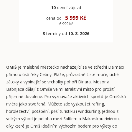
10
-denní
zájezd
5 999 Kč
cena od
6 999 Kč
3
termíny od
10. 8. 2026
OMIŠ
je malebné městečko nacházející se ve střední Dalmácii
přímo u ústí řeky Cetiny. Pláže, průzračně čisté moře, tiché
zátoky a vypínající se vrcholky pohoří Dinara, Mosor a
Babnjaca dělají z Omiše velmi atraktivní místo pro prožití
příjemné dovolené. Pro vyznavače aktivních sportů je Omišská
riviéra jako stvořená. Můžete zde vyzkoušet rafting,
horolezectví, potápění, pěší turistiku i windsurfing. Jednou z
velkých výhod je poloha mezi Splitem a Makarskou riviérou,
díky které je Omiš ideálním výchozím bodem pro výlety do