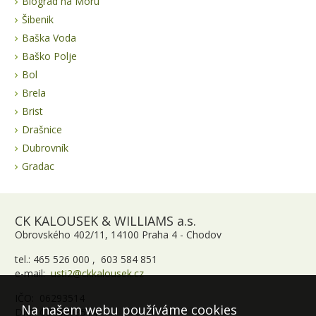
Biograd na Moru
Šibenik
Baška Voda
Baško Polje
Bol
Brela
Brist
Drašnice
Dubrovník
Gradac
CK KALOUSEK & WILLIAMS a.s.
Obrovského 402/11, 14100 Praha 4 - Chodov
tel.: 465 526 000 , 603 584 851
e-mail:
usti2@ckkalousek.cz
IČO: 06293514
Na našem webu používáme cookies
DIČ: CZ06293514