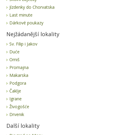
Jízdenky do Chorvatska
Last minute
Dárkové poukazy
Nejžádanější lokality
Sv. Filip i Jakov
Duće
Omiš
Promajna
Makarska
Podgora
Čaklje
Igrane
Živogošće
Drvenik
Další lokality