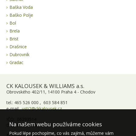
Baška Voda
Baško Polje
Bol
Brela
Brist
Drašnice
Dubrovník
Gradac
CK KALOUSEK & WILLIAMS a.s.
Obrovského 402/11, 14100 Praha 4 - Chodov
tel.: 465 526 000 , 603 584 851
e-mail:
usti2@ckkalousek.cz
IČO: 06293514
Na našem webu používáme cookies
DIČ: CZ06293514
Pokud lépe pochopíme, co vás zajímá, můžeme vám
Nabídky zájezdů e-mailem