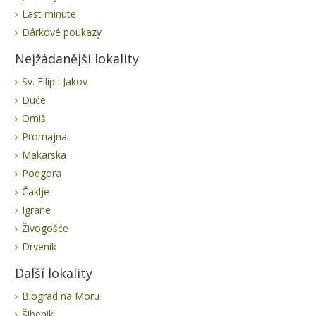
Last minute
Dárkové poukazy
Nejžádanější lokality
Sv. Filip i Jakov
Duće
Omiš
Promajna
Makarska
Podgora
Čaklje
Igrane
Živogošće
Drvenik
Další lokality
Biograd na Moru
Šibenik