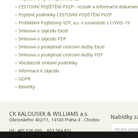
CESTOVNÍ POJIŠTĚNÍ PVZP - rozsah a Informační dokument
Pojistné podmínky CESTOVNÍ POJIŠTĚNÍ PVZP
Prohlášení Pojišťovny VZP, a.s. v souvislosti s COVID-19
Smlouva o zájezdu Excel
Smlouva o zájezdu PDF
Smlouva o poskytnutí cestovní služby Excel
Smlouva o poskytnutí cestovní služby PDF
Všeobecné smluvní podmínky
Informace k zájezdu
GDPR
Benefity
CK KALOUSEK & WILLIAMS a.s.
Nabídky z
Obrovského 402/11, 14100 Praha 4 - Chodov
tel.: 465 526 000 , 603 584 851
e-mail:
usti2@ckkalousek.cz