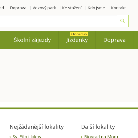
od
Doprava
Vozový park
Ke stažení
Kdo jsme
Kontakt
Vyhled
Chorvatsko
Školní zájezdy
Jízdenky
Doprava
Nejžádanější lokality
Další lokality
Sv. Filip i Jakov
Biograd na Moru