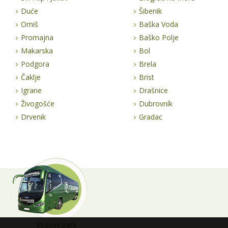
Duće
Šibenik
Omiš
Baška Voda
Promajna
Baško Polje
Makarska
Bol
Podgora
Brela
Čaklje
Brist
Igrane
Drašnice
Živogošće
Dubrovník
Drvenik
Gradac
Vozový park