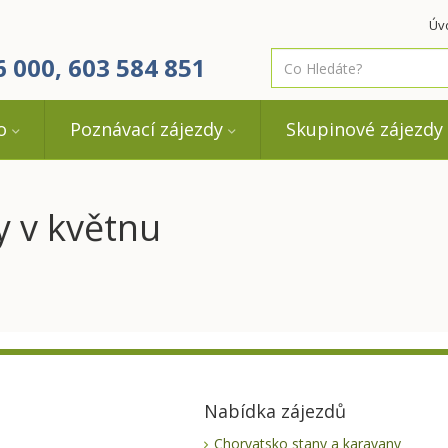
Úv
co
6 000, 603 584 851
hledáte
o
Poznávací zájezdy
Skupinové zájezdy
y v květnu
Nabídka zájezdů
Chorvatsko stany a karavany