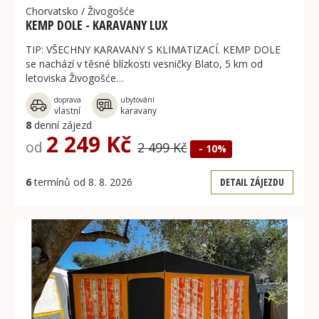
Chorvatsko
/
Živogošće
KEMP DOLE - KARAVANY LUX
TIP: VŠECHNY KARAVANY S KLIMATIZACÍ. KEMP DOLE
se nachází v těsné blízkosti vesničky Blato, 5 km od
letoviska Živogošće…
doprava
ubytování
vlastní
karavany
8
denní zájezd
2 249 Kč
od
2 499 Kč
- 10%
6
termínů od 8. 8. 2026
DETAIL ZÁJEZDU