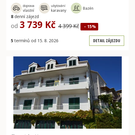
doprava
ubytování
Bazén
vlastní
karavany
8
denní zájezd
3 739 Kč
od
4 399 Kč
- 15%
5
termínů od 15. 8. 2026
DETAIL ZÁJEZDU