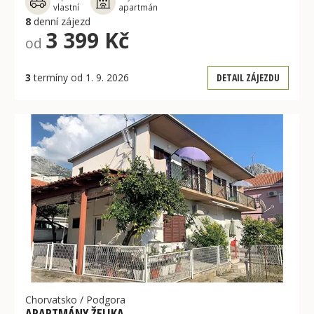
vlastní
apartmán
8
denní zájezd
3 399 Kč
od
3
termíny od 1. 9. 2026
DETAIL ZÁJEZDU
Chorvatsko
/
Podgora
APARTMÁNY ŽELJKA