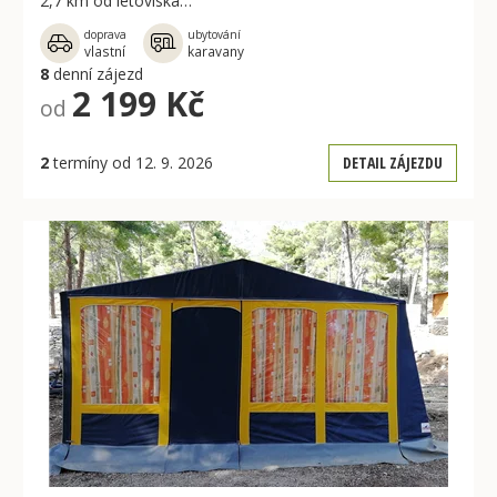
2,7 km od letoviska…
doprava
ubytování
vlastní
karavany
8
denní zájezd
2 199 Kč
od
2
termíny od 12. 9. 2026
DETAIL ZÁJEZDU