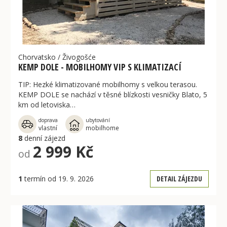
Chorvatsko
/
Živogošće
KEMP DOLE - MOBILHOMY VIP S KLIMATIZACÍ
TIP: Hezké klimatizované mobilhomy s velkou terasou.
KEMP DOLE se nachází v těsné blízkosti vesničky Blato, 5
km od letoviska…
doprava
ubytování
vlastní
mobilhome
8
denní zájezd
2 999 Kč
od
1
termín od 19. 9. 2026
DETAIL ZÁJEZDU