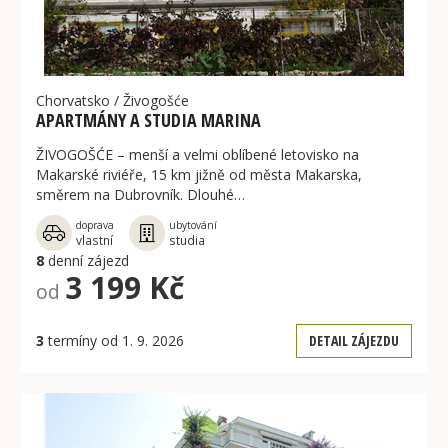
Chorvatsko
/
Živogošće
APARTMÁNY A STUDIA MARINA
ŽIVOGOŠĆE – menší a velmi oblíbené letovisko na
Makarské riviéře, 15 km jižně od města Makarska,
směrem na Dubrovník. Dlouhé…
doprava
ubytování
vlastní
studia
8
denní zájezd
3 199 Kč
od
3
termíny od 1. 9. 2026
DETAIL ZÁJEZDU