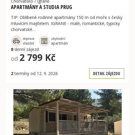
Chorvatsko
/
Igrane
APARTMÁNY A STUDIA PRUG
TIP: Oblíbené rodinné apartmány 150 m od moře s česky
mluvícím majitelem. IGRANE - malé, romantické, typicky
chorvatské…
doprava
ubytování
vlastní
apartmán
8
denní zájezd
2 799 Kč
od
2
termíny od 12. 9. 2026
DETAIL ZÁJEZDU