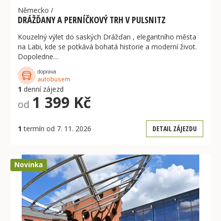
Německo
/
DRÁŽĎANY A PERNÍČKOVÝ TRH V PULSNITZ
Kouzelný výlet do saských Drážďan , elegantního města
na Labi, kde se potkává bohatá historie a moderní život.
Dopoledne…
doprava
autobusem
1
denní zájezd
1 399 Kč
od
1
termín od 7. 11. 2026
DETAIL ZÁJEZDU
Novinka