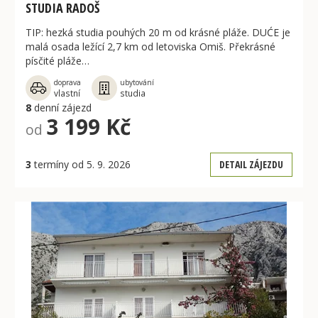
STUDIA RADOŠ
TIP: hezká studia pouhých 20 m od krásné pláže. DUĆE je
malá osada ležící 2,7 km od letoviska Omiš. Překrásné
písčité pláže…
doprava
ubytování
vlastní
studia
8
denní zájezd
3 199 Kč
od
3
termíny od 5. 9. 2026
DETAIL ZÁJEZDU