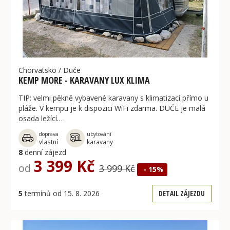
Chorvatsko
/
Duće
KEMP MORE - KARAVANY LUX KLIMA
TIP: velmi pěkně vybavené karavany s klimatizací přímo u
pláže. V kempu je k dispozici WiFi zdarma. DUĆE je malá
osada ležící…
doprava
ubytování
vlastní
karavany
8
denní zájezd
3 399 Kč
od
3 999 Kč
- 15%
5
termínů od 15. 8. 2026
DETAIL ZÁJEZDU