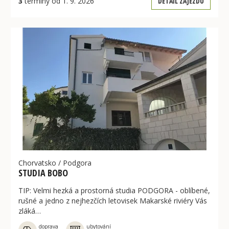
3
termíny od 1. 9. 2026
DETAIL ZÁJEZDU
Chorvatsko
/
Podgora
STUDIA BOBO
TIP: Velmi hezká a prostorná studia PODGORA - oblíbené,
rušné a jedno z nejhezčích letovisek Makarské riviéry Vás
zláká…
doprava
ubytování