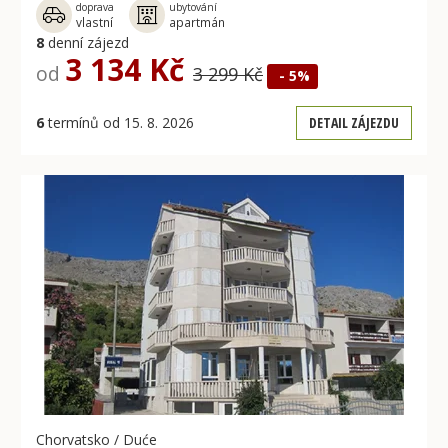
doprava
ubytování
vlastní
apartmán
8
denní zájezd
3 134 Kč
od
3 299 Kč
- 5%
6
termínů od 15. 8. 2026
DETAIL ZÁJEZDU
Chorvatsko
/
Duće