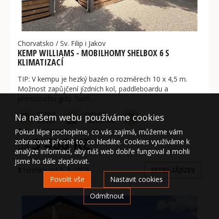
Chorvatsko
/
Sv. Filip i Jakov
KEMP WILLIAMS - MOBILHOMY SHELBOX 6 S
KLIMATIZACÍ
TIP: V kempu je hezký bazén o rozměrech 10 x 4,5 m.
Možnost zapůjčení jízdních kol, paddleboardu a
přenosného grilu. Sveti…
doprava
ubytování
Na našem webu používáme cookies
Bazén
vlastní
mobilhome
8
denní zájezd
Pokud lépe pochopíme, co vás zajímá, můžeme vám
3 466 Kč
zobrazovat přesně to, co hledáte. Cookies využíváme k
od
analýze informací, aby náš web dobře fungoval a mohli
jsme ho dále zlepšovat.
3
termíny od 5. 9. 2026
DETAIL ZÁJEZDU
Povolit vše
Nastavit cookies
Odmítnout