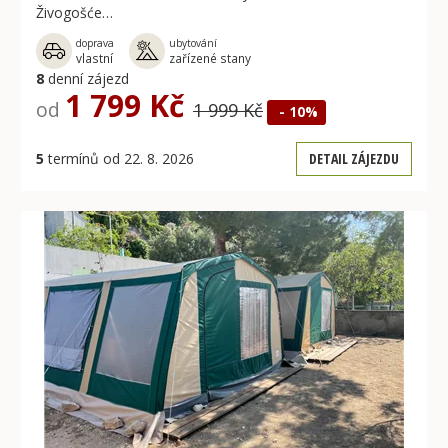
Živogošće…
doprava
ubytování
vlastní
zařízené stany
8
denní zájezd
1 799 Kč
od
1 999 Kč
- 10%
5
termínů od 22. 8. 2026
DETAIL ZÁJEZDU