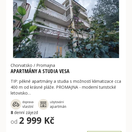
Chorvatsko
/
Promajna
APARTMÁNY A STUDIA VESA
TIP: pěkné apartmány a studia s možností klimatizace cca
400 m od krásné pláže. PROMAJNA - moderní turistické
letovisko…
doprava
ubytování
vlastní
apartmán
8
denní zájezd
2 999 Kč
od