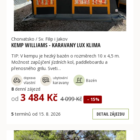
Chorvatsko
/
Sv. Filip i Jakov
KEMP WILLIAMS - KARAVANY LUX KLIMA
TIP: V kempu je hezký bazén o rozměrech 10 x 4,5 m.
Možnost zapůjčení jízdních kol, paddleboardu a
přenosného grilu. Sveti…
doprava
ubytování
Bazén
vlastní
karavany
8
denní zájezd
3 484 Kč
od
4 099 Kč
- 15%
5
termínů od 15. 8. 2026
DETAIL ZÁJEZDU