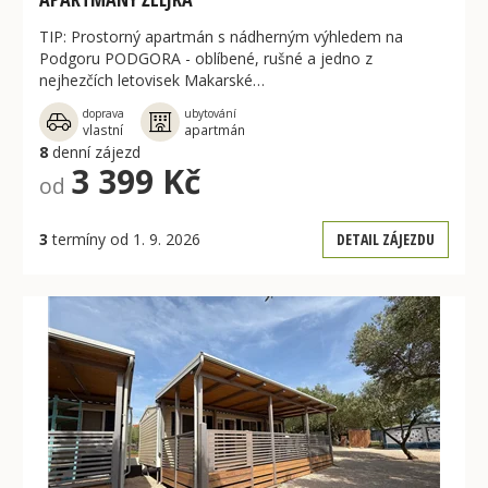
TIP: Prostorný apartmán s nádherným výhledem na
Podgoru PODGORA - oblíbené, rušné a jedno z
nejhezčích letovisek Makarské…
doprava
ubytování
vlastní
apartmán
8
denní zájezd
3 399 Kč
od
3
termíny od 1. 9. 2026
DETAIL ZÁJEZDU