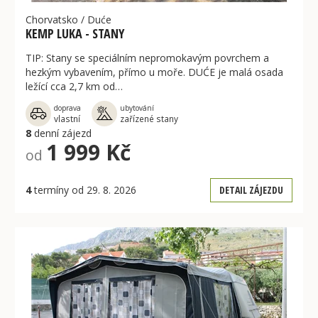
Chorvatsko
/
Duće
KEMP LUKA - STANY
TIP: Stany se speciálním nepromokavým povrchem a
hezkým vybavením, přímo u moře. DUĆE je malá osada
ležící cca 2,7 km od…
doprava
ubytování
vlastní
zařízené stany
8
denní zájezd
1 999 Kč
od
4
termíny od 29. 8. 2026
DETAIL ZÁJEZDU