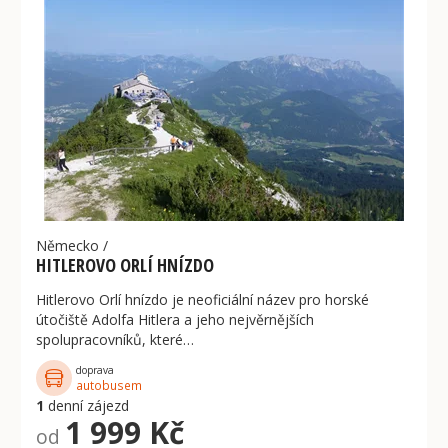
Německo
/
HITLEROVO ORLÍ HNÍZDO
Hitlerovo Orlí hnízdo je neoficiální název pro horské
útočiště Adolfa Hitlera a jeho nejvěrnějších
spolupracovníků, které…
doprava
autobusem
1
denní zájezd
1 999 Kč
od