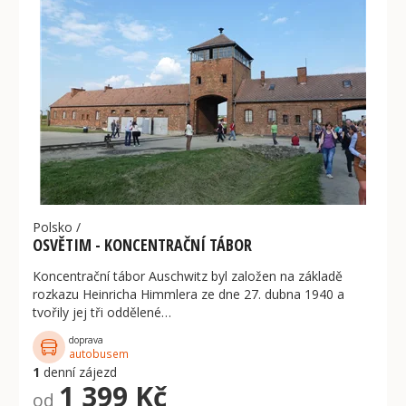
Polsko
/
OSVĚTIM - KONCENTRAČNÍ TÁBOR
Koncentrační tábor Auschwitz byl založen na základě
rozkazu Heinricha Himmlera ze dne 27. dubna 1940 a
tvořily jej tři oddělené…
doprava
autobusem
1
denní zájezd
1 399 Kč
od