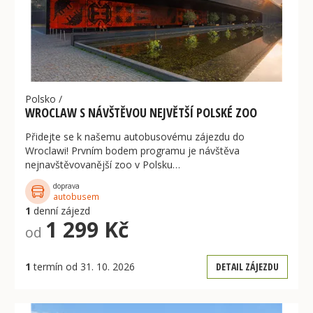
Polsko
/
WROCLAW S NÁVŠTĚVOU NEJVĚTŠÍ POLSKÉ ZOO
Přidejte se k našemu autobusovému zájezdu do
Wroclawi! Prvním bodem programu je návštěva
nejnavštěvovanější zoo v Polsku…
doprava
autobusem
1
denní zájezd
1 299 Kč
od
1
termín od 31. 10. 2026
DETAIL ZÁJEZDU