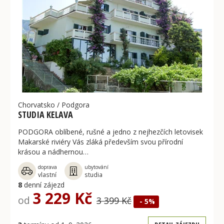
Chorvatsko
/
Podgora
STUDIA KELAVA
PODGORA oblíbené, rušné a jedno z nejhezčích letovisek
Makarské riviéry Vás zláká především svou přírodní
krásou a nádhernou…
doprava
ubytování
vlastní
studia
8
denní zájezd
3 229 Kč
od
3 399 Kč
- 5%