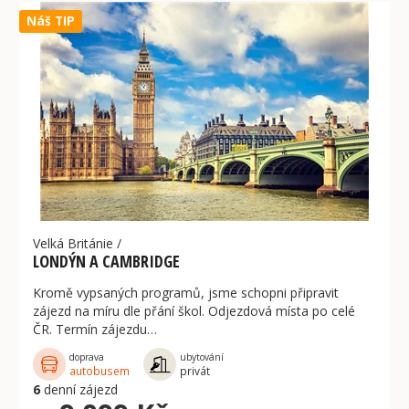
Náš TIP
Velká Británie
/
LONDÝN A CAMBRIDGE
Kromě vypsaných programů, jsme schopni připravit
zájezd na míru dle přání škol. Odjezdová místa po celé
ČR. Termín zájezdu…
doprava
ubytování
autobusem
privát
6
denní zájezd