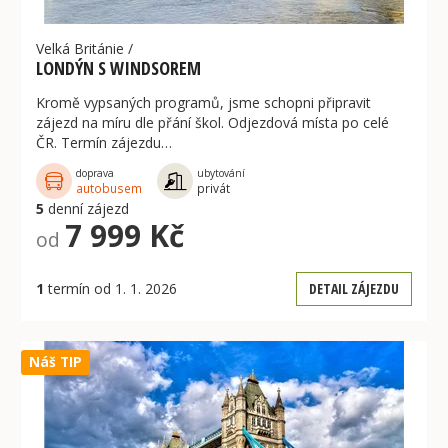
Velká Británie
/
LONDÝN S WINDSOREM
Kromě vypsaných programů, jsme schopni připravit
zájezd na míru dle přání škol. Odjezdová místa po celé
ČR. Termín zájezdu…
doprava
ubytování
autobusem
privát
5
denní zájezd
7 999 Kč
od
1
termín od 1. 1. 2026
DETAIL ZÁJEZDU
Náš TIP