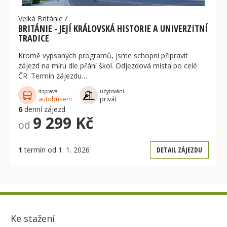
Velká Británie
/
BRITÁNIE - JEJÍ KRÁLOVSKÁ HISTORIE A UNIVERZITNÍ
TRADICE
Kromě vypsaných programů, jsme schopni připravit
zájezd na míru dle přání škol. Odjezdová místa po celé
ČR. Termín zájezdu…
doprava
ubytování
autobusem
privát
6
denní zájezd
9 299 Kč
od
1
termín od 1. 1. 2026
DETAIL ZÁJEZDU
Ke stažení