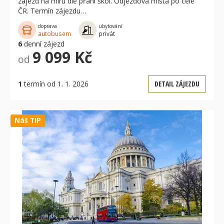
zájezd na míru dle přání škol. Odjezdová místa po celé
ČR. Termín zájezdu…
doprava
ubytování
autobusem
privát
6
denní zájezd
9 099 Kč
od
1
termín od 1. 1. 2026
DETAIL ZÁJEZDU
Náš TIP