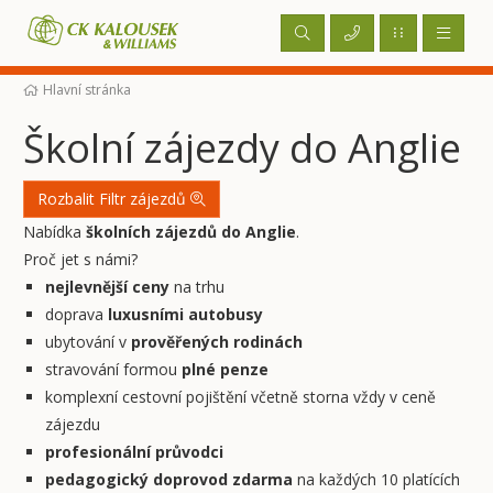
Hlavní stránka
Školní zájezdy do Anglie
Rozbalit Filtr zájezdů
Nabídka
školních zájezdů do Anglie
.
Proč jet s námi?
nejlevnější ceny
na trhu
doprava
luxusními autobusy
ubytování v
prověřených rodinách
stravování formou
plné penze
komplexní cestovní pojištění včetně storna vždy v ceně
zájezdu
profesionální průvodci
pedagogický doprovod zdarma
na každých 10 platících