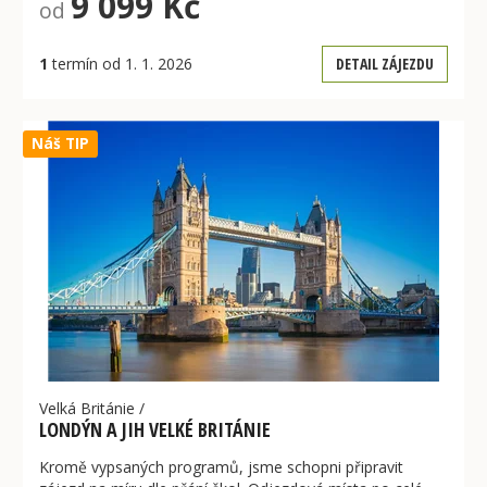
9 099 Kč
od
1
termín od 1. 1. 2026
DETAIL ZÁJEZDU
Náš TIP
Velká Británie
/
LONDÝN A JIH VELKÉ BRITÁNIE
Kromě vypsaných programů, jsme schopni připravit