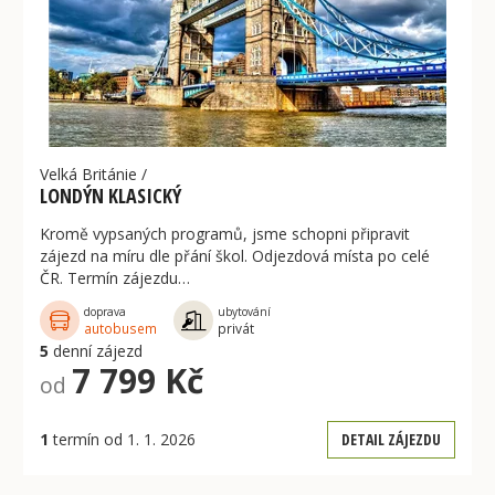
Velká Británie
/
LONDÝN KLASICKÝ
Kromě vypsaných programů, jsme schopni připravit
zájezd na míru dle přání škol. Odjezdová místa po celé
ČR. Termín zájezdu…
doprava
ubytování
autobusem
privát
5
denní zájezd
7 799 Kč
od
1
termín od 1. 1. 2026
DETAIL ZÁJEZDU