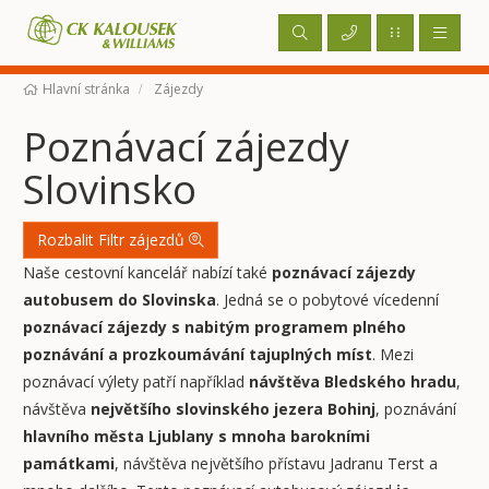
Hlavní stránka
Zájezdy
Poznávací zájezdy
Slovinsko
Rozbalit Filtr zájezdů
Naše cestovní kancelář nabízí také
poznávací zájezdy
autobusem do Slovinska
. Jedná se o pobytové vícedenní
poznávací zájezdy s nabitým programem plného
poznávání a prozkoumávání tajuplných míst
. Mezi
poznávací výlety patří například
návštěva Bledského hradu
,
návštěva
největšího slovinského jezera Bohinj
, poznávání
hlavního města Ljublany s mnoha barokními
památkami
, návštěva největšího přístavu Jadranu Terst a