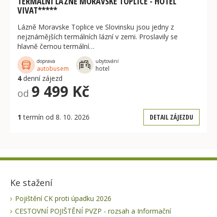
TERMÁLNÍ LÁZNĚ MORAVSKE TOPLICE - HOTEL
VIVAT*****
Lázně Moravske Toplice ve Slovinsku jsou jedny z
nejznámějších termálních lázní v zemi. Proslavily se
hlavně černou termální…
doprava
ubytování
autobusem
hotel
4
denní zájezd
9 499 Kč
od
1
termín od 8. 10. 2026
DETAIL ZÁJEZDU
Ke stažení
Pojištění CK proti úpadku 2026
CESTOVNÍ POJIŠTĚNÍ PVZP - rozsah a Informační