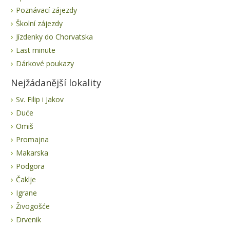
Poznávací zájezdy
Školní zájezdy
Jízdenky do Chorvatska
Last minute
Dárkové poukazy
Nejžádanější lokality
Sv. Filip i Jakov
Duće
Omiš
Promajna
Makarska
Podgora
Čaklje
Igrane
Živogošće
Drvenik