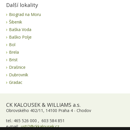
Další lokality
Biograd na Moru
Šibenik
Baška Voda
Baško Polje
Bol
Brela
Brist
Drašnice
Dubrovník
Gradac
CK KALOUSEK & WILLIAMS a.s.
Obrovského 402/11, 14100 Praha 4 - Chodov
tel.: 465 526 000 , 603 584 851
e-mail:
usti2@ckkalousek.cz