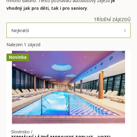
mnoho dalšího. Tento poznávací autobusový zájezd
je
vhodný jak pro děti, tak i pro seniory
.
TŘÍDĚNÍ ZÁJEZDŮ
Nejkratší
Nalezen 1 zájezd
Novinka
Slovinsko
/