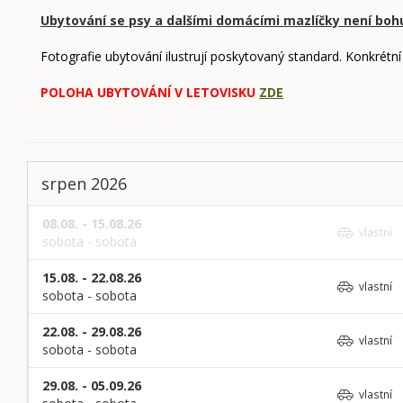
Ubytování se psy a dalšími domácími mazlíčky není boh
Fotografie ubytování ilustrují poskytovaný standard. Konkrétní
POLOHA UBYTOVÁNÍ V LETOVISKU
ZDE
srpen 2026
08.08. - 15.08.26
vlastní
sobota - sobota
15.08. - 22.08.26
vlastní
sobota - sobota
22.08. - 29.08.26
vlastní
sobota - sobota
29.08. - 05.09.26
vlastní