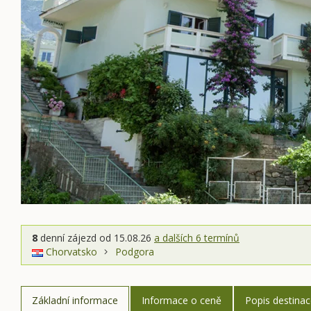
8
denní zájezd
od 15.08.26
a dalších 6 termínů
Chorvatsko
Podgora
Základní informace
Informace o ceně
Popis destina