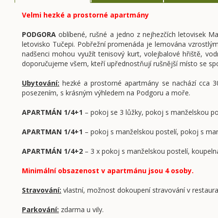
Velmi hezké a prostorné apartmány
PODGORA
oblíbené, rušné a jedno z nejhezčích letovisek M
letovisko Tučepi. Pobřežní promenáda je lemována vzrostlými
nadšenci mohou využít tenisový kurt, volejbalové hřiště, vodn
doporučujeme všem, kteří upřednostňují rušnější místo se spo
Ubytování:
hezké a prostorné apartmány se nachází cca 30
posezením, s krásným výhledem na Podgoru a moře.
APARTMÁN 1/4+1
– pokoj se 3 lůžky, pokoj s manželskou pos
APARTMAN 1/4+1
– pokoj s manželskou postelí, pokoj s manž
APARTMÁN 1/4+2
– 3 x pokoj s manželskou postelí, koupelna
Minimální obsazenost v apartmánu jsou 4 osoby.
Stravování:
vlastní, možnost dokoupení stravování v restaurac
Parkování:
zdarma u vily.