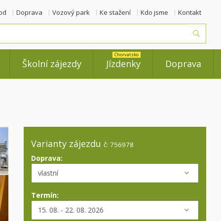
od
Doprava
Vozový park
Ke stažení
Kdo jsme
Kontakt
Vyhled
Chorvatsko
Školní zájezdy
Jízdenky
Doprava
Varianty zájezdu
č: 756978
Doprava:
Termín: