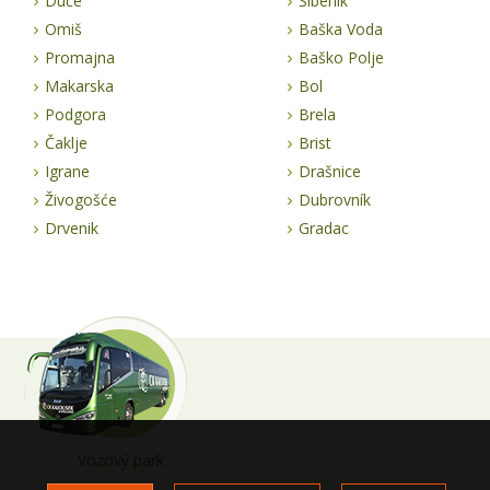
Duće
Šibenik
Omiš
Baška Voda
Promajna
Baško Polje
Makarska
Bol
Podgora
Brela
Čaklje
Brist
Igrane
Drašnice
Živogošće
Dubrovník
Drvenik
Gradac
Vozový park