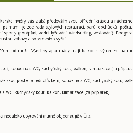
akarské riviéry Vás zláká především svou přírodní krásou a nádhern
 palmami, je zde řada stylových restaurací, barů, obchůdků, pošta,
í sporty (potápění, vodní lyžování, windsurfing, veslování). Podgora
ustou zábavy a sportovního vyžití.
0 m od moře. Všechny apartmány mají balkon s výhledem na moře 
telí, koupelna s WC, kuchyňský kout, balkon, klimatizace (za příplate
elskou postelí a jednolůžkem, koupelna s WC, kuchyňský kout, balkon
 s WC, kuchyňský kout, balkon, klimatizace (za příplatek).
i nedaleko ubytování (nutné objednat již v ČR).