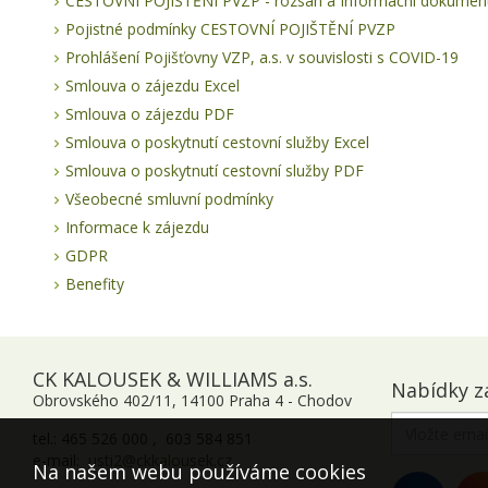
CESTOVNÍ POJIŠTĚNÍ PVZP - rozsah a Informační dokument
Pojistné podmínky CESTOVNÍ POJIŠTĚNÍ PVZP
Prohlášení Pojišťovny VZP, a.s. v souvislosti s COVID-19
Smlouva o zájezdu Excel
Smlouva o zájezdu PDF
Smlouva o poskytnutí cestovní služby Excel
Smlouva o poskytnutí cestovní služby PDF
Všeobecné smluvní podmínky
Informace k zájezdu
GDPR
Benefity
CK KALOUSEK & WILLIAMS a.s.
Nabídky z
Obrovského 402/11, 14100 Praha 4 - Chodov
tel.: 465 526 000 , 603 584 851
e-mail:
usti2@ckkalousek.cz
Na našem webu používáme cookies