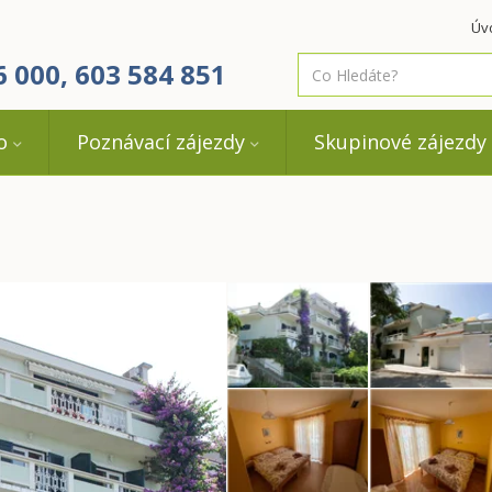
Úv
co
6 000, 603 584 851
hledáte
o
Poznávací zájezdy
Skupinové zájezdy