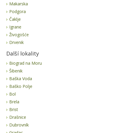
Makarska
Podgora
Čaklje
Igrane
Živogošće
Drvenik
Další lokality
Biograd na Moru
Šibenik
Baška Voda
Baško Polje
Bol
Brela
Brist
Drašnice
Dubrovník
Gradac