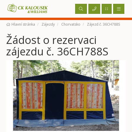
Hlavní stránka
Zájezdy
Chorvatsko
Zájezd č. 36CH788S
Žádost o rezervaci
zájezdu č. 36CH788S