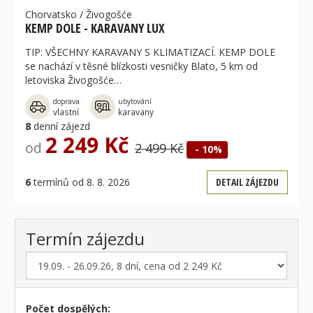
Chorvatsko
/
Živogošće
KEMP DOLE - KARAVANY LUX
TIP: VŠECHNY KARAVANY S KLIMATIZACÍ. KEMP DOLE
se nachází v těsné blízkosti vesničky Blato, 5 km od
letoviska Živogošće…
doprava
ubytování
vlastní
karavany
8
denní zájezd
2 249 Kč
od
2 499 Kč
- 10%
6
termínů od 8. 8. 2026
DETAIL ZÁJEZDU
Termín zájezdu
Počet dospělých: