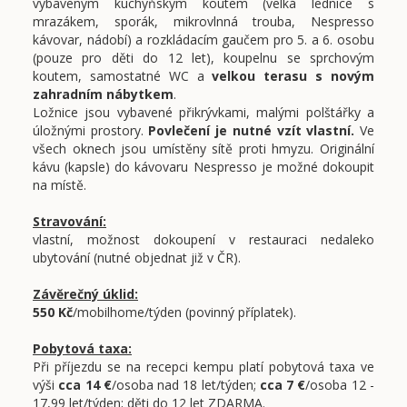
vybaveným kuchyňským koutem (velká lednice s
mrazákem, sporák, mikrovlnná trouba, Nespresso
kávovar, nádobí) a rozkládacím gaučem pro 5. a 6. osobu
(pouze pro děti do 12 let), koupelnu se sprchovým
koutem, samostatné WC a
velkou terasu s novým
zahradním nábytkem
.
Ložnice jsou vybavené přikrývkami, malými polštářky a
úložnými prostory.
Povlečení je nutné vzít vlastní.
Ve
všech oknech jsou umístěny sítě proti hmyzu. Originální
kávu (kapsle) do kávovaru Nespresso je možné dokoupit
na místě.
Stravování:
vlastní, možnost dokoupení v restauraci nedaleko
ubytování (nutné objednat již v ČR).
Závěrečný úklid:
550 Kč
/mobilhome/týden (povinný příplatek).
Pobytová taxa:
Při příjezdu se na recepci kempu platí pobytová taxa ve
výši
cca 14 €
/osoba nad 18 let/týden;
cca 7 €
/osoba 12 -
17,99 let/týden; děti do 12 let ZDARMA.