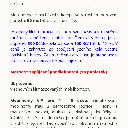
plážích.
Mobilhomy se nacházejí v kempu ve vzrostlém borovém
porostu,
50 metrů
od krásné pláže.
Pro členy klubu CK KALOUSEK & WILLIAMS a.s. nabízíme
možnost zapůjčení jízdních kol. Členství v klubu je za
poplatek
300 Kč
/dospělá osoba a
150 Kč
/dítě do 12 let. V
ceně je zahrnuto 2x zapůjčení jízdního kola včetně
cyklistické helmy. Zájem o členství v klubu je nutné uvést
do cestovní smlouvy při koupi zájezdu.
Možnost zapůjčení paddleboardů (za poplatek)
Ubytování:
v zánovních klimatizovaných mobilhomech.
Mobilhomy VIP pro 4 - 6 osob:
klimatizované
mobilhomy mají 2 samostatné ložnice - jednu s
manželskou postelí, druhou se dvěma jednolůžky (u
ložnice se dvěma jednolůžky je možné postele posunout
k sobě a vytvořit tak dvoulůžko), obytnou místnost s