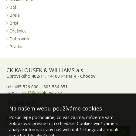
Bol
Brela
Brist
Drašnice
Dubrovník
Gradac
CK KALOUSEK & WILLIAMS a.s.
Obrovského 402/11, 14100 Praha 4 - Chodov
tel.: 465 526 000 , 603 584 851
e-mail:
usti2@ckkalousek.cz
IČO: 06293514
Na našem webu používáme cookies
DIČ: CZ06293514
Pokud lépe pochopíme, co vás zajímá, můžeme vám
Nabídky zájezdů e-mailem
zobrazovat přesně to, co hledáte. Cookies využíváme k
analýze informací, aby náš web dobře fungoval a mohli
jsme ho dále zlepšovat.