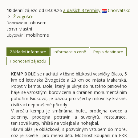
10
denní zájezd
od 04.09.26
a dalších 3 termíny
Chorvatsko
Živogošće
autobusem
Doprava:
vlastní
Strava:
mobilhome
Ubytování:
Základní informace
Informace o ceně
Popis destinace
Hodnocení zájezdu
KEMP DOLE
se nachází v těsné blízkosti vesničky Blato, 5
km od letoviska Živogošće a 20 km od města Makarská.
Pobyt v kempu Dole, který je ukryt do hustého piniového
háje se vzrostlými borovicemi a chráněn monumentálním
pohořím Biokovo, je oázou pro všechy milovníky krásné,
civilizací neporušené přírody.
V areálu kempu je směnárna, bufet, prodejna ovoce a
zeleniny, prodejna potravin a suvenýrů, restaurace,
tenisové kurty, hřiště na volejbal a nohejbal.
Hlavní pláž je oblázková, s pozvolným vstupem do moře,
což je skvělé i pro menší děti. Možnost koupání na FKK