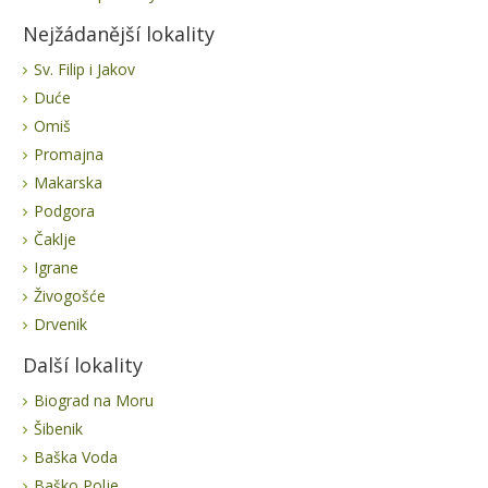
Nejžádanější lokality
Sv. Filip i Jakov
Duće
Omiš
Promajna
Makarska
Podgora
Čaklje
Igrane
Živogošće
Drvenik
Další lokality
Biograd na Moru
Šibenik
Baška Voda
Baško Polje