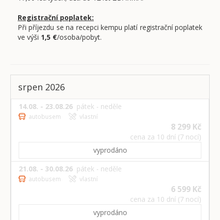
Registrační poplatek:
Při příjezdu se na recepci kempu platí registrační poplatek
ve výši
1,5 €
/osoba/pobyt.
srpen 2026
14.08. - 23.08.26
pátek - neděle
autobusem
vlastní
8 299 Kč
cena za 10 dní (7 nocí)
vyprodáno
21.08. - 30.08.26
pátek - neděle
autobusem
vlastní
6 599 Kč
cena za 10 dní (7 nocí)
vyprodáno