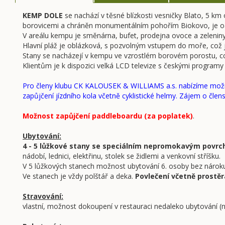
KEMP DOLE
se nachází v těsné blízkosti vesničky Blato, 5 k
borovicemi a chráněn monumentálním pohořím Biokovo, je oázo
V areálu kempu je směnárna, bufet, prodejna ovoce a zeleniny, 
Hlavní pláž je oblázková, s pozvolným vstupem do moře, což j
Stany se nacházejí v kempu ve vzrostlém borovém porostu, 
Klientům je k dispozici velká LCD televize s českými program
Pro členy klubu CK KALOUSEK & WILLIAMS a.s. nabízíme možnost
zapůjčení jízdního kola včetně cyklistické helmy. Zájem o člens
Možnost zapůjčení paddleboardu (za poplatek)
.
Ubytování:
4 - 5 lůžkové stany se speciálním nepromokavým povr
nádobí, lednici, elektřinu, stolek se židlemi a venkovní stříšku.
V 5 lůžkových stanech možnost ubytování 6. osoby bez nároku
Ve stanech je vždy polštář a deka.
Povlečení včetně prostěra
Stravování:
vlastní, možnost dokoupení v restauraci nedaleko ubytování (n