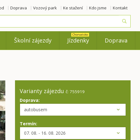
od
Doprava
Vozový park
Ke stažení
Kdo jsme
Kontakt
Vyhled
Chorvatsko
Školní zájezdy
Jízdenky
Doprava
Varianty zájezdu
č: 755919
Doprava:
Termín: