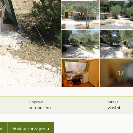
+17
Doprava:
Strava:
autobusem
vlastní
ce
Hodnocení zájezdu