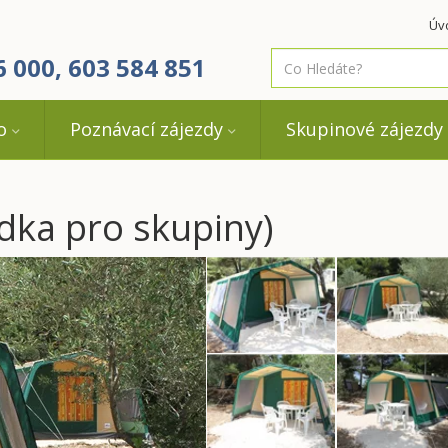
Úv
co
6 000, 603 584 851
hledáte
o
Poznávací zájezdy
Skupinové zájezdy
dka pro skupiny)