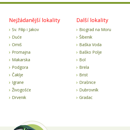
Nejžádanější lokality
Další lokality
Sv. Filip i Jakov
Biograd na Moru
Duće
Šibenik
Omiš
Baška Voda
Promajna
Baško Polje
Makarska
Bol
Podgora
Brela
Čaklje
Brist
Igrane
Drašnice
Živogošće
Dubrovník
Drvenik
Gradac