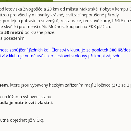
m od letoviska Živogošće a 20 km od města Makarská. Pobyt v kempu Do
u pro všechy milovníky krásné, civilizací neporušené přírody.
prodejna potravin a suvenýrů, restaurace, tenisové kurty, hřiště na v
e skvělé i pro menší děti. Možnost koupání na FKK plážích.
cca
50 metrů
od krásné pláže.
y a posezením.
 zapůjčení jízdních kol. Členství v klubu je za poplatek
300 Kč
/dos
tví v klubu je nutné uvést do cestovní smlouvy při koupi zájezdu.
chem
, které jsou vybaveny hezkým zařízením mají 2 ložnice (2+2 se 2
 na lůžko a vybavení stanu.
dla je nutné vzít vlastní.
utné objednat již v ČR).