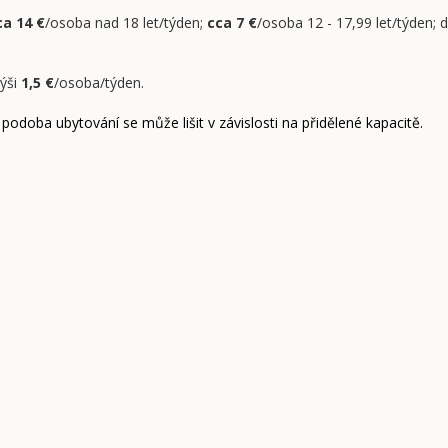
ca 14 €
/osoba nad 18 let/týden;
cca 7 €
/osoba 12 - 17,99 let/týden; 
výši
1,5 €
/osoba/týden.
 podoba ubytování se může lišit v závislosti na přidělené kapacitě.