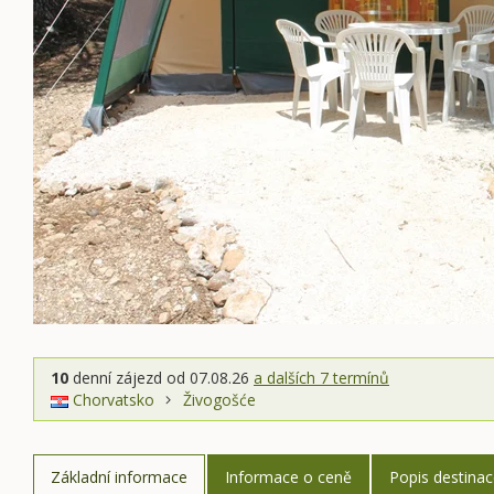
10
denní zájezd
od 07.08.26
a dalších 7 termínů
Chorvatsko
Živogošće
Základní informace
Informace o ceně
Popis destina