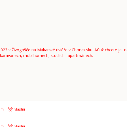
2023 v Živogošće na Makarské riviéře v Chorvatsku. Ať už chcete jet
i karavanech, mobilhomech, studiích i apartmánech.
em
vlastní
em
vlastní