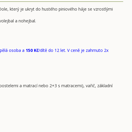
le, který je ukryt do hustého piniového háje se vzrostlými
olejbal a nohejbal.
pělá osoba a
150 Kč
/dítě do 12 let. V ceně je zahrnuto 2x
 postelemi a matrací nebo 2+3 s matracemi), vařič, základní