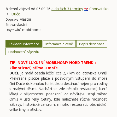
8
denní zájezd
od 05.09.26
a dalších 3 termíny
Chorvatsko
Duće
vlastní
Doprava:
vlastní
Strava:
mobilhome
Ubytování:
Základní informace
Informace o ceně
Popis destinace
Hodnocení zájezdu
TIP: NOVÉ LUXUSNÍ MOBILHOMY NORD TREND s
klimatizací, přímo u moře.
DUĆE
je malá osada ležící cca 2,7 km od letoviska Omiš.
Překrásné písčité pláže s pozvolným vstupem do moře
činí Duće dokonalou turistickou destinací nejen pro rodiny
s malými dětmi. Nachází se zde několik restaurací, které
lákají k příjemnému posezení. Za návštěvu stojí město
Omiš v ústí řeky Cetiny, kde naleznete různé možnosti
zábavy, historické centrum, mnoho restaurací, obchůdků,
velké trhy a přístav.