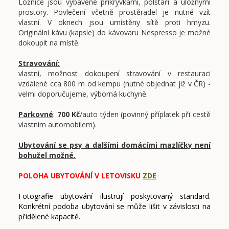
Ložnice jsou vybavené přikrývkami, polštáři a úložnými
prostory. Povlečení včetně prostěradel je nutné vzít
vlastní. V oknech jsou umístěny sítě proti hmyzu.
Originální kávu (kapsle) do kávovaru Nespresso je možné
dokoupit na místě.
Stravování:
vlastní, možnost dokoupení stravování v restauraci
vzdálené cca 800 m od kempu (nutné objednat již v ČR) -
velmi doporučujeme, výborná kuchyně.
Parkovné
:
700 Kč
/auto týden (povinný příplatek při cestě
vlastním automobilem).
Ubytování se psy a dalšími domácími mazlíčky není
bohužel možné.
POLOHA UBYTOVÁNÍ V LETOVISKU
ZDE
Fotografie ubytování ilustrují poskytovaný standard.
Konkrétní podoba ubytování se může lišit v závislosti na
přidělené kapacitě.