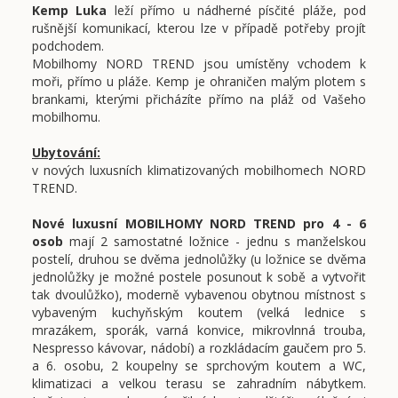
Kemp Luka
leží přímo u nádherné písčité pláže, pod
rušnější komunikací, kterou lze v případě potřeby projít
podchodem.
Mobilhomy NORD TREND jsou umístěny vchodem k
moři, přímo u pláže. Kemp je ohraničen malým plotem s
brankami, kterými přicházíte přímo na pláž od Vašeho
mobilhomu.
Ubytování:
v nových luxusních klimatizovaných mobilhomech NORD
TREND.
Nové luxusní MOBILHOMY NORD TREND pro 4 - 6
osob
mají 2 samostatné ložnice - jednu s manželskou
postelí, druhou se dvěma jednolůžky (u ložnice se dvěma
jednolůžky je možné postele posunout k sobě a vytvořit
tak dvoulůžko), moderně vybavenou obytnou místnost s
vybaveným kuchyňským koutem (velká lednice s
mrazákem, sporák, varná konvice, mikrovlnná trouba,
Nespresso kávovar, nádobí) a rozkládacím gaučem pro 5.
a 6. osobu, 2 koupelny se sprchovým koutem a WC,
klimatizaci a velkou terasu se zahradním nábytkem.