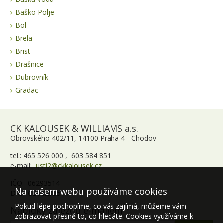
Baško Polje
Bol
Brela
Brist
Drašnice
Dubrovník
Gradac
CK KALOUSEK & WILLIAMS a.s.
Obrovského 402/11, 14100 Praha 4 - Chodov
tel.: 465 526 000 , 603 584 851
e-mail:
usti2@ckkalousek.cz
IČO: 06293514
Na našem webu používáme cookies
DIČ: CZ06293514
Pokud lépe pochopíme, co vás zajímá, můžeme vám
Nabídky zájezdů e-mailem
zobrazovat přesně to, co hledáte. Cookies využíváme k