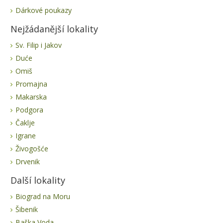
Dárkové poukazy
Nejžádanější lokality
Sv. Filip i Jakov
Duće
Omiš
Promajna
Makarska
Podgora
Čaklje
Igrane
Živogošće
Drvenik
Další lokality
Biograd na Moru
Šibenik
Baška Voda