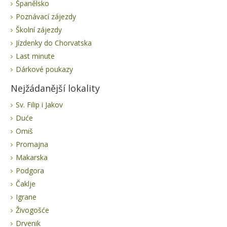
Španělsko
Poznávací zájezdy
Školní zájezdy
Jízdenky do Chorvatska
Last minute
Dárkové poukazy
Nejžádanější lokality
Sv. Filip i Jakov
Duće
Omiš
Promajna
Makarska
Podgora
Čaklje
Igrane
Živogošće
Drvenik