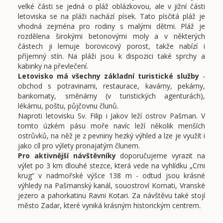
velké části se jedná o pláž oblázkovou, ale v jižní části
letoviska se na pláži nachází písek. Tato písčitá pláž je
vhodná zejména pro rodiny s malými dětmi. Pláž je
rozdělena širokými betonovými moly a v některých
částech ji lemuje borovicový porost, takže nabízí i
příjemný stín. Na pláži jsou k dispozici také sprchy a
kabinky na převlečení.
Letovisko má všechny základní turistické služby
-
obchod s potravinami, restaurace, kavárny, pekárny,
bankomaty, směnárny (v turistických agenturách),
lékárnu, poštu, půjčovnu člunů.
Naproti letovisku Sv. Filip i Jakov leží ostrov Pašman. V
tomto úzkém pásu moře navíc leží několik menších
ostrůvků, na něž je z pevniny hezký výhled a lze je využít i
jako cíl pro výlety pronajatým člunem.
Pro aktivnější návštěvníky
doporučujeme vyrazit na
výlet po 3 km dlouhé stezce, která vede na vyhlídku „Crni
krug“ v nadmořské výšce 138 m - odtud jsou krásné
výhledy na Pašmanský kanál, souostroví Kornati, Vranské
jezero a pahorkatinu Ravni Kotari. Za návštěvu také stojí
město Zadar, které vyniká krásným historickým centrem.