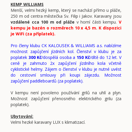
KEMP WILLIAMS
Menší, velmi hezký kemp, který se nachází přímo u pláže,
250 m od centra městečka Sv. Filip i Jakov. Karavany jsou
vzdálené cca 100 m od pláže
v horní části kempu.
V
kempu je bazén o rozměrech 10 x 4,5 m. K dispozici
je WiFi (za příplatek).
Pro členy klubu CK KALOUSEK & WILLIAMS a.s. nabízíme
možnost zapůjčení jízdních kol. Členství v klubu je za
poplatek
300 Kč
/dospělá osoba a
150 Kč
/dítě do 12 let. V
ceně je zahrnuto 2x zapůjčení jízdního kola včetně
cyklistické helmy. Zájem o členství v klubu je nutné uvést
do cestovní smlouvy při koupi zájezdu. Možnost
zapůjčení paddleboardů (za poplatek).
V kempu není povoleno používání grilů na uhlí a plyn.
Možnost zapůjčení přenosného elektrického grilu (za
poplatek).
Ubytování:
Velmi hezké karavany LUX s klimatizací.