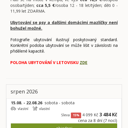
osoba/týden;
cca 5,5 €
/osoba 12 - 18 let/týden; děti 0 -
11,99 let ZDARMA.
Ubytování se psy a dalšími domácími mazlíčky není
bohužel možné.
Fotografie ubytování ilustrují poskytovaný standard.
Konkrétní podoba ubytování se může lišit v závislosti na
přidělené kapacitě.
POLOHA UBYTOVÁNÍ V LETOVISKU
ZDE
srpen 2026
15.08. - 22.08.26
sobota - sobota
vlastní
vlastní
3 484 Kč
4 099 Kč
Sleva
15%
cena za 8 dní (7 nocí)