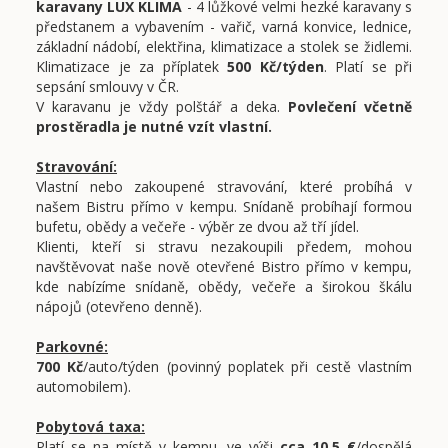
karavany LUX KLIMA
- 4 lůžkové velmi hezké karavany s
předstanem a vybavením - vařič, varná konvice, lednice,
základní nádobí, elektřina, klimatizace a stolek se židlemi.
Klimatizace je za příplatek
500 Kč/týden
. Platí se při
sepsání smlouvy v ČR.
V karavanu je vždy polštář a deka.
Povlečení včetně
prostěradla je nutné vzít vlastní.
Stravování:
Vlastní nebo zakoupené stravování, které probíhá v
našem Bistru přímo v kempu. Snídaně probíhají formou
bufetu, obědy a večeře - výběr ze dvou až tří jídel.
Klienti, kteří si stravu nezakoupili předem, mohou
navštěvovat naše nově otevřené Bistro přímo v kempu,
kde nabízíme snídaně, obědy, večeře a širokou škálu
nápojů (otevřeno denně).
Parkovné:
700 Kč
/auto/týden (povinný poplatek při cestě vlastním
automobilem).
Pobytová taxa:
Platí se na místě v kempu, ve výši
cca 10,5 €
/dospělá