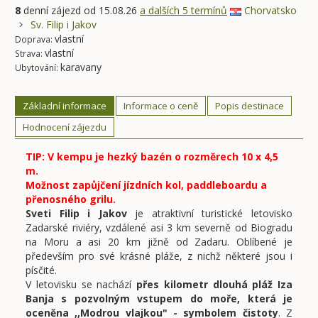
8
denní zájezd
od 15.08.26
a dalších 5 termínů
Chorvatsko
Sv. Filip i Jakov
vlastní
Doprava:
vlastní
Strava:
karavany
Ubytování:
Základní informace
Informace o ceně
Popis destinace
Hodnocení zájezdu
TIP: V kempu je hezký bazén o rozměrech 10 x 4,5
m.
Možnost zapůjčení jízdních kol, paddleboardu a
přenosného grilu.
Sveti Filip i Jakov
je atraktivní turistické letovisko
Zadarské riviéry, vzdálené asi 3 km severně od Biogradu
na Moru a asi 20 km jižně od Zadaru. Oblíbené je
především pro své krásné pláže, z nichž některé jsou i
písčité.
V letovisku se nachází
přes kilometr dlouhá pláž Iza
Banja s pozvolným vstupem do moře, která je
oceněna ,,Modrou vlajkou" - symbolem čistoty
. Z