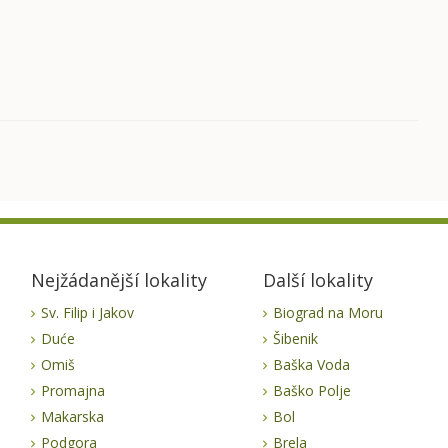
Nejžádanější lokality
Další lokality
Sv. Filip i Jakov
Biograd na Moru
Duće
Šibenik
Omiš
Baška Voda
Promajna
Baško Polje
Makarska
Bol
Podgora
Brela