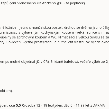
 zapůjčení přenosného elektrického grilu (za poplatek).
é ložnice - jednu s manželskou postelí, druhou se dvěma jednolůžky
u místnost s vybaveným kuchyňským koutem (velká lednice s mraz
koupelny se sprchovým koutem a WC, klimatizaci a velkou terasu se 
ry. Povlečení včetně prostěradel je nutné vzít vlastní. Ve všech okne
mpu (nutné objednat již v ČR). Snídaně bufetová, večeře výběr ze 2 j
obilem).
týden;
cca 5,5 €
/osoba 12 - 18 let/týden; děti 0 - 11,99 let ZDARMA.