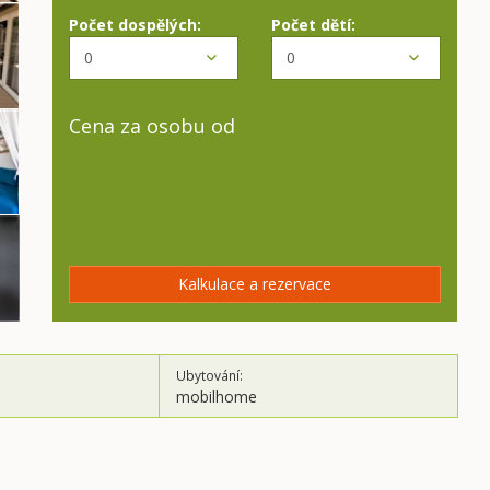
Počet dospělých:
Počet dětí:
Cena za osobu od
Kalkulace a rezervace
Ubytování:
mobilhome