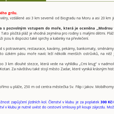
ého grilu.
é riviéry, vzdálené asi 3 km severně od Biogradu na Moru a asi 20 km 
nja s pozvolným vstupem do moře, která je oceněna ,,Modrou 
sek. Tato písčitá pláž je vhodná zejména pro rodiny s malými dětmi. P
áži jsou k dispozici také sprchy a kabinky na převlečení.
 s potravinami, restaurace, kavárny, pekárny, bankomaty, směnárny (v
mto úzkém pásu moře navíc leží několik menších ostrůvků, na něž je
po 3 km dlouhé stezce, která vede na vyhlídku „Crni krug“ v nadm
 Kotari. Za návštěvu také stojí město Zadar, které vyniká krásným his
římo u pláže, 250 m od centra městečka Sv. Filip i Jakov. Mobilhom
.
st zapůjčení jízdních kol. Členství v klubu je za poplatek
300 Kč
/
ství v klubu je nutné uvést do cestovní smlouvy při koupi zájezdu. M