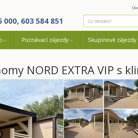
Úv
co
6 000, 603 584 851
hledáte
o
Poznávací zájezdy
Skupinové zájezdy
omy NORD EXTRA VIP s kli