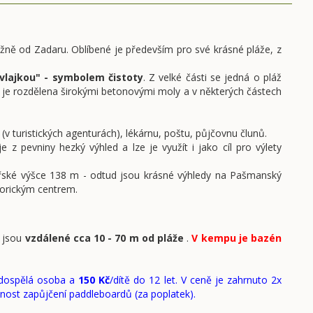
jižně od Zadaru. Oblíbené je především pro své krásné pláže, z
vlajkou" - symbolem čistoty
. Z velké části se jedná o pláž
láž je rozdělena širokými betonovými moly a v některých částech
 turistických agenturách), lékárnu, poštu, půjčovnu člunů.
 z pevniny hezký výhled a lze je využít i jako cíl pro výlety
ořské výšce 138 m - odtud jsou krásné výhledy na Pašmanský
torickým centrem.
y jsou
vzdálené cca 10 - 70 m od pláže
.
V kempu je bazén
dospělá osoba a
150 Kč
/dítě do 12 let. V ceně je zahrnuto 2x
ožnost zapůjčení paddleboardů (za poplatek).