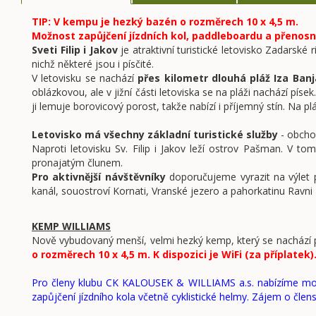
TIP: V kempu je hezký bazén o rozměrech 10 x 4,5 m.
Možnost zapůjčení jízdních kol, paddleboardu a přenosn
Sveti Filip i Jakov
je atraktivní turistické letovisko Zadarsk
nichž některé jsou i písčité.
V letovisku se nachází
přes kilometr dlouhá pláž Iza Ba
oblázkovou, ale v jižní části letoviska se na pláži nachází pí
ji lemuje borovicový porost, takže nabízí i příjemný stín. Na pl
Letovisko má všechny základní turistické služby
- obchod
Naproti letovisku Sv. Filip i Jakov leží ostrov Pašman. V to
pronajatým člunem.
Pro aktivnější návštěvníky
doporučujeme vyrazit na výlet 
kanál, souostroví Kornati, Vranské jezero a pahorkatinu Ravni
KEMP WILLIAMS
Nově vybudovaný menší, velmi hezký kemp, který se nachází p
o rozměrech 10 x 4,5 m. K dispozici je WiFi (za příplatek)
Pro členy klubu CK KALOUSEK & WILLIAMS a.s. nabízíme možno
zapůjčení jízdního kola včetně cyklistické helmy. Zájem o člen