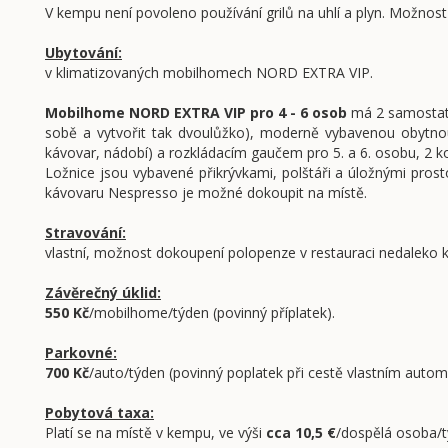
V kempu není povoleno používání grilů na uhlí a plyn. Možnost
Ubytování:
v klimatizovaných mobilhomech NORD EXTRA VIP.
Mobilhome NORD EXTRA VIP pro 4 - 6 osob
má 2 samostatn
sobě a vytvořit tak dvoulůžko), moderně vybavenou obytno
kávovar, nádobí) a rozkládacím gaučem pro 5. a 6. osobu, 2 
Ložnice jsou vybavené přikrývkami, polštáři a úložnými prosto
kávovaru Nespresso je možné dokoupit na místě.
Stravování:
vlastní, možnost dokoupení polopenze v restauraci nedaleko ke
Závěrečný úklid:
550 Kč
/mobilhome/týden (povinný příplatek).
Parkovné:
700 Kč
/auto/týden (povinný poplatek při cestě vlastním autom
Pobytová taxa:
Platí se na místě v kempu, ve výši
cca 10,5 €
/dospělá osoba/