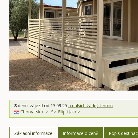
8
denní zájezd
od 13.09.25
a dalších žádný termín
Chorvatsko
Sv. Filip i Jakov
Základní informace
Informace o ceně
Popis destina