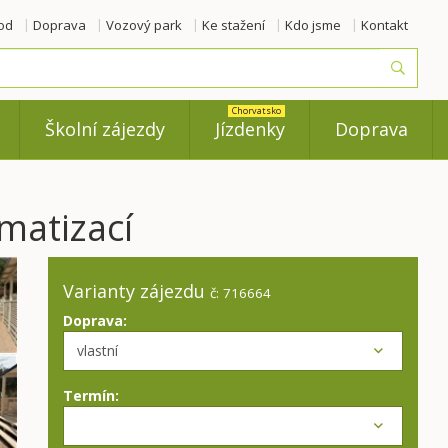
od
Doprava
Vozový park
Ke stažení
Kdo jsme
Kontakt
Vyhled
Chorvatsko
Školní zájezdy
Jízdenky
Doprava
matizací
Varianty zájezdu
č: 716664
Doprava:
Termín: