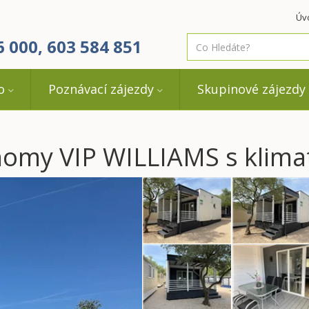
Úv
co
6 000, 603 584 851
hledáte
o
Poznávací zájezdy
Skupinové zájezdy
omy VIP WILLIAMS s klimat