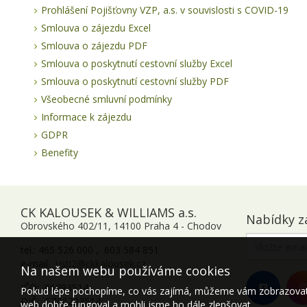
Prohlášení Pojišťovny VZP, a.s. v souvislosti s COVID-19
Smlouva o zájezdu Excel
Smlouva o zájezdu PDF
Smlouva o poskytnutí cestovní služby Excel
Smlouva o poskytnutí cestovní služby PDF
Všeobecné smluvní podmínky
Informace k zájezdu
GDPR
Benefity
CK KALOUSEK & WILLIAMS a.s.
Nabídky z
Obrovského 402/11, 14100 Praha 4 - Chodov
tel.: 465 526 000 , 603 584 851
e-mail:
usti2@ckkalousek.cz
Na našem webu používáme cookies
IČO: 06293514
Pokud lépe pochopíme, co vás zajímá, můžeme vám zobrazovat p
DIČ: CZ06293514
web dobře fungoval a mohli jsme ho dále zlepšovat.