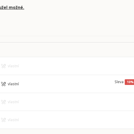
užel možné.
vlastní
Sleva
10%
vlastní
vlastní
vlastní