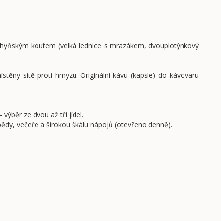
uchyňským koutem (velká lednice s mrazákem, dvouplotýnkový
ístěny sítě proti hmyzu. Originální kávu (kapsle) do kávovaru
ýběr ze dvou až tří jídel.
bědy, večeře a širokou škálu nápojů (otevřeno denně).