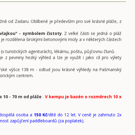
jižně od Zadaru. Oblíbené je především pro své krásné pláže, z
vlajkou" - symbolem čistoty
. Z velké části se jedná o pláž
láž je rozdělena širokými betonovými moly a v některých částech
 turistických agenturách), lékárnu, poštu, půjčovnu člunů.
 z pevniny hezký výhled a lze je využít i jako cíl pro výlety
ořské výšce 138 m - odtud jsou krásné výhledy na Pašmanský
torickým centrem.
a 10 - 70 m od pláže
.
V kempu je bazén o rozměrech 10 x
dospělá osoba a
150 Kč
/dítě do 12 let. V ceně je zahrnuto 2x
ožnost zapůjčení paddleboardů (za poplatek).