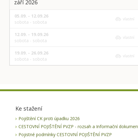
září 2026
05.09. - 12.09.26
vlastní
sobota - sobota
12.09. - 19.09.26
vlastní
sobota - sobota
19.09. - 26.09.26
vlastní
sobota - sobota
Ke stažení
Pojištění CK proti úpadku 2026
CESTOVNÍ POJIŠTĚNÍ PVZP - rozsah a Informační dokument
Pojistné podmínky CESTOVNÍ POJIŠTĚNÍ PVZP