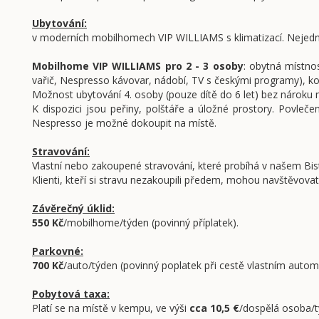
Ubytování:
v moderních mobilhomech VIP WILLIAMS s klimatizací. Nejedn
Mobilhome VIP WILLIAMS pro 2 - 3 osoby
: obytná místno
vařič, Nespresso kávovar, nádobí, TV s českými programy), k
Možnost ubytování 4. osoby (pouze dítě do 6 let) bez nároku
K dispozici jsou peřiny, polštáře a úložné prostory. Povleče
Nespresso je možné dokoupit na místě.
Stravování:
Vlastní nebo zakoupené stravování, které probíhá v našem Bist
Klienti, kteří si stravu nezakoupili předem, mohou navštěvov
Závěrečný úklid:
550 Kč
/mobilhome/týden (povinný příplatek).
Parkovné:
700 Kč
/auto/týden (povinný poplatek při cestě vlastním auto
Pobytová taxa:
Platí se na místě v kempu, ve výši
cca 10,5 €
/dospělá osoba/