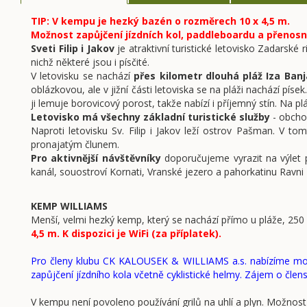
TIP: V kempu je hezký bazén o rozměrech 10 x 4,5 m.
Možnost zapůjčení jízdních kol, paddleboardu a přenosn
Sveti Filip i Jakov
je atraktivní turistické letovisko Zadarsk
nichž některé jsou i písčité.
V letovisku se nachází
přes kilometr dlouhá pláž Iza Ba
oblázkovou, ale v jižní části letoviska se na pláži nachází pí
ji lemuje borovicový porost, takže nabízí i příjemný stín. Na pl
Letovisko má všechny základní turistické služby
- obchod
Naproti letovisku Sv. Filip i Jakov leží ostrov Pašman. V to
pronajatým člunem.
Pro aktivnější návštěvníky
doporučujeme vyrazit na výlet 
kanál, souostroví Kornati, Vranské jezero a pahorkatinu Ravni
KEMP WILLIAMS
Menší, velmi hezký kemp, který se nachází přímo u pláže, 250
4,5 m. K dispozici je WiFi (za příplatek).
Pro členy klubu CK KALOUSEK & WILLIAMS a.s. nabízíme možno
zapůjčení jízdního kola včetně cyklistické helmy. Zájem o člen
V kempu není povoleno používání grilů na uhlí a plyn. Možnost