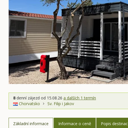
8
denní zájezd
od 15.08.26
a dalších 1 termín
Chorvatsko
Sv. Filip i Jakov
Základní informace
Informace o ceně
Popis destina