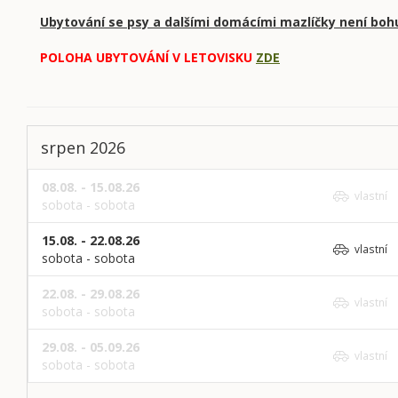
Ubytování se psy a dalšími domácími mazlíčky není boh
POLOHA UBYTOVÁNÍ V LETOVISKU
ZDE
srpen 2026
08.08. - 15.08.26
vlastní
sobota - sobota
15.08. - 22.08.26
vlastní
sobota - sobota
22.08. - 29.08.26
vlastní
sobota - sobota
29.08. - 05.09.26
vlastní
sobota - sobota