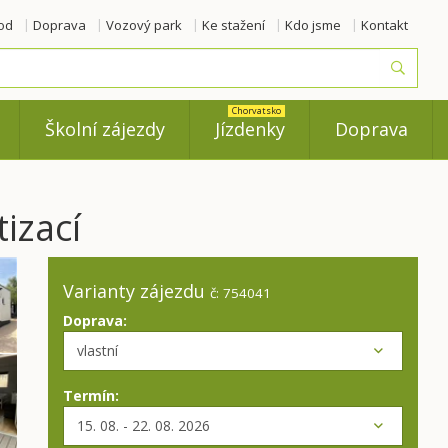
od
Doprava
Vozový park
Ke stažení
Kdo jsme
Kontakt
Vyhled
Chorvatsko
Školní zájezdy
Jízdenky
Doprava
izací
Varianty zájezdu
č: 754041
Doprava:
Termín: