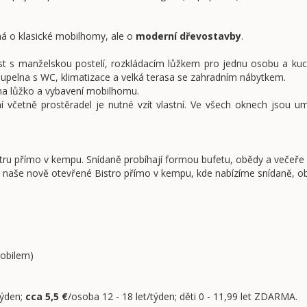
á o klasické mobilhomy, ale o
moderní dřevostavby
.
st s manželskou postelí, rozkládacím lůžkem pro jednu osobu a k
oupelna s WC, klimatizace a velká terasa se zahradním nábytkem.
 na lůžko a vybavení mobilhomu.
ní včetně prostěradel je nutné vzít vlastní. Ve všech oknech jsou um
ru přímo v kempu. Snídaně probíhají formou bufetu, obědy a večeře - v
at naše nově otevřené Bistro přímo v kempu, kde nabízíme snídaně, o
mobilem)
týden;
cca 5,5 €
/osoba 12 - 18 let/týden; děti 0 - 11,99 let ZDARMA.