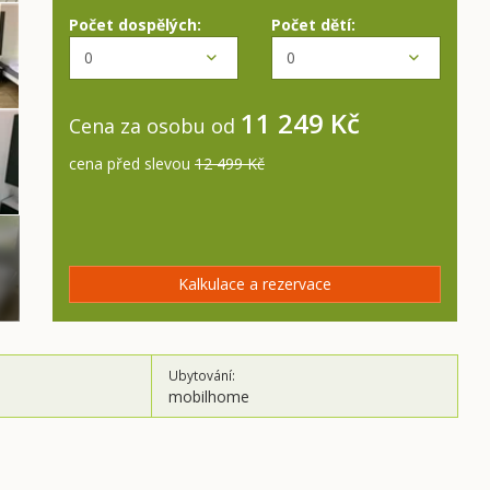
Počet dospělých:
Počet dětí:
11 249 Kč
Cena za osobu od
cena před slevou
12 499 Kč
Kalkulace a rezervace
Ubytování:
mobilhome