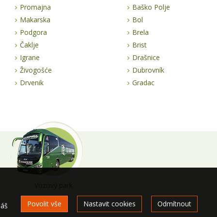
Promajna
Baško Polje
Makarska
Bol
Podgora
Brela
Čaklje
Brist
Igrane
Drašnice
Živogošće
Dubrovník
Drvenik
Gradac
Vozový park
Povolit vše
Nastavit cookies
Odmítnout
náš