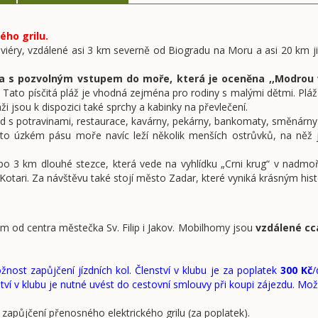
ého grilu.
é riviéry, vzdálené asi 3 km severně od Biogradu na Moru a asi 20 km 
nja s pozvolným vstupem do moře, která je oceněna ,,Modrou 
sek. Tato písčitá pláž je vhodná zejména pro rodiny s malými dětmi. P
áži jsou k dispozici také sprchy a kabinky na převlečení.
 s potravinami, restaurace, kavárny, pekárny, bankomaty, směnárny (v
mto úzkém pásu moře navíc leží několik menších ostrůvků, na něž je
po 3 km dlouhé stezce, která vede na vyhlídku „Crni krug“ v nadm
 Kotari. Za návštěvu také stojí město Zadar, které vyniká krásným his
 m od centra městečka Sv. Filip i Jakov. Mobilhomy jsou
vzdálené cc
st zapůjčení jízdních kol. Členství v klubu je za poplatek
300 Kč
/
ství v klubu je nutné uvést do cestovní smlouvy při koupi zájezdu. M
 zapůjčení přenosného elektrického grilu (za poplatek).