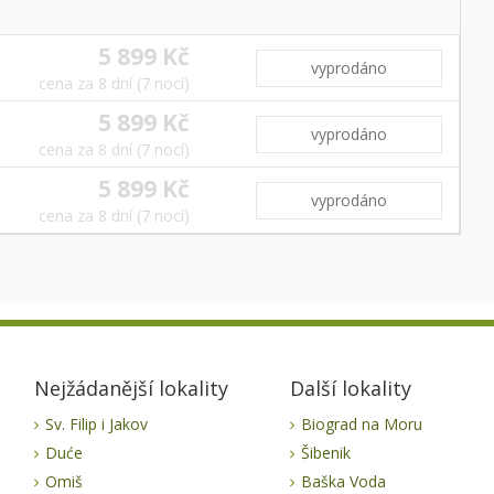
5 899 Kč
vyprodáno
cena za 8 dní (7 nocí)
5 899 Kč
vyprodáno
cena za 8 dní (7 nocí)
5 899 Kč
vyprodáno
cena za 8 dní (7 nocí)
Nejžádanější lokality
Další lokality
Sv. Filip i Jakov
Biograd na Moru
Duće
Šibenik
Omiš
Baška Voda