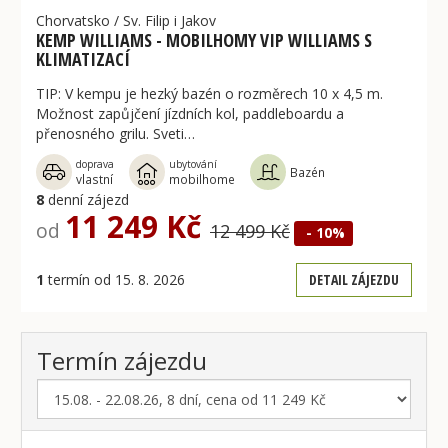
Chorvatsko
/
Sv. Filip i Jakov
KEMP WILLIAMS - MOBILHOMY VIP WILLIAMS S
KLIMATIZACÍ
TIP: V kempu je hezký bazén o rozměrech 10 x 4,5 m.
Možnost zapůjčení jízdních kol, paddleboardu a
přenosného grilu. Sveti…
doprava
ubytování
Bazén
vlastní
mobilhome
8
denní zájezd
11 249 Kč
od
12 499 Kč
- 10%
1
termín od 15. 8. 2026
DETAIL ZÁJEZDU
Termín zájezdu