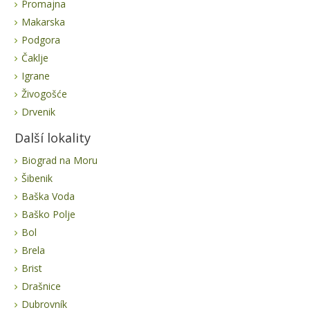
Promajna
Makarska
Podgora
Čaklje
Igrane
Živogošće
Drvenik
Další lokality
Biograd na Moru
Šibenik
Baška Voda
Baško Polje
Bol
Brela
Brist
Drašnice
Dubrovník