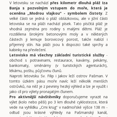
V letovisku se nachází
přes kilometr dlouhá pláž Iza
Banja s pozvolným vstupem do moře, která je
oceněna ,,Modrou vlajkou" - symbolem čistoty
. Z
velké části se jedná o pláž oblázkovou, ale v jižní části
letoviska se na pláži nachází písek. Tato písčitá pláž je
vhodná zejména pro rodiny s malými dětmi. Pláž je
rozdělena širokými betonovými moly a v některých
částech ji lemuje borovicový porost, takže nabízí i
příjemný stín. Na pláži jsou k dispozici také sprchy a
kabinky na převlečení.
Letovisko má všechny základní turistické služby
-
obchod s potravinami, restaurace, kavárny, pekárny,
bankomaty, směnárny (v turistických agenturách),
lékárnu, poštu, půjčovnu člunů.
Naproti letovisku Sv. Filip i Jakov leží ostrov Pašman. V
tomto úzkém pásu moře navíc leží několik menších
ostrůvků, na něž je z pevniny hezký výhled a lze je využít i
jako cíl pro výlety pronajatým člunem.
Pro aktivnější návštěvníky
doporučujeme vyrazit na
výlet (kolo nebo pěší) po 3 km dlouhé cyklostezce, která
vede na vyhlídku „Crni krug“ v nadmořské výšce 138 m -
odtud jsou krásné výhledy na Pašmanský kanál,