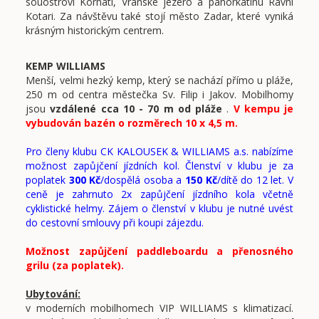
souostroví Kornati, Vranské jezero a pahorkatinu Ravni
Kotari. Za návštěvu také stojí město Zadar, které vyniká
krásným historickým centrem.
KEMP WILLIAMS
Menší, velmi hezký kemp, který se nachází přímo u pláže,
250 m od centra městečka Sv. Filip i Jakov. Mobilhomy
jsou
vzdálené cca 10 - 70 m od pláže
.
V kempu je
vybudován bazén o rozměrech 10 x 4,5 m.
Pro členy klubu CK KALOUSEK & WILLIAMS a.s. nabízíme
možnost zapůjčení jízdních kol. Členství v klubu je za
poplatek
300 Kč
/dospělá osoba a
150 Kč
/dítě do 12 let. V
ceně je zahrnuto 2x zapůjčení jízdního kola včetně
cyklistické helmy. Zájem o členství v klubu je nutné uvést
do cestovní smlouvy při koupi zájezdu.
Možnost zapůjčení paddleboardu a přenosného
grilu (za poplatek).
Ubytování:
v moderních mobilhomech VIP WILLIAMS s klimatizací.