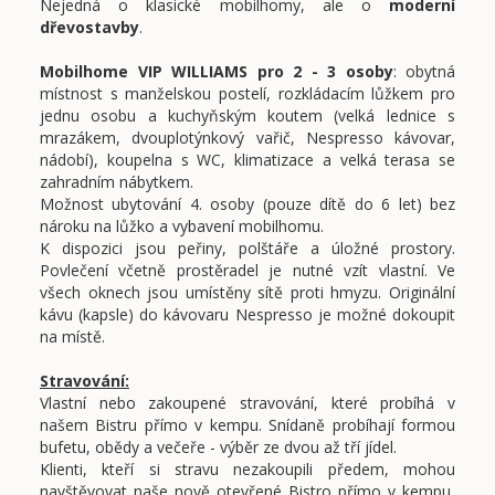
Nejedná o klasické mobilhomy, ale o
moderní
dřevostavby
.
Mobilhome VIP WILLIAMS pro 2 - 3 osoby
: obytná
místnost s manželskou postelí, rozkládacím lůžkem pro
jednu osobu a kuchyňským koutem (velká lednice s
mrazákem, dvouplotýnkový vařič, Nespresso kávovar,
nádobí), koupelna s WC, klimatizace a velká terasa se
zahradním nábytkem.
Možnost ubytování 4. osoby (pouze dítě do 6 let) bez
nároku na lůžko a vybavení mobilhomu.
K dispozici jsou peřiny, polštáře a úložné prostory.
Povlečení včetně prostěradel je nutné vzít vlastní. Ve
všech oknech jsou umístěny sítě proti hmyzu. Originální
kávu (kapsle) do kávovaru Nespresso je možné dokoupit
na místě.
Stravování:
Vlastní nebo zakoupené stravování, které probíhá v
našem Bistru přímo v kempu. Snídaně probíhají formou
bufetu, obědy a večeře - výběr ze dvou až tří jídel.
Klienti, kteří si stravu nezakoupili předem, mohou
navštěvovat naše nově otevřené Bistro přímo v kempu,