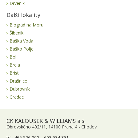
Drvenik
Další lokality
Biograd na Moru
Šibenik
Baška Voda
Baško Polje
Bol
Brela
Brist
Drašnice
Dubrovník
Gradac
CK KALOUSEK & WILLIAMS a.s.
Obrovského 402/11, 14100 Praha 4 - Chodov
tel.: 465 526 000 , 603 584 851