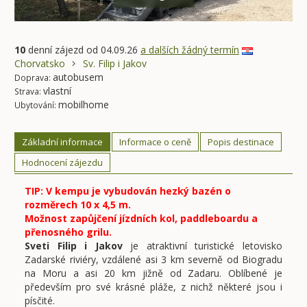
10
denní zájezd
od 04.09.26
a dalších žádný termín
Chorvatsko
Sv. Filip i Jakov
autobusem
Doprava:
vlastní
Strava:
mobilhome
Ubytování:
Základní informace
Informace o ceně
Popis destinace
Hodnocení zájezdu
TIP: V kempu je vybudován hezký bazén o
rozměrech 10 x 4,5 m.
Možnost zapůjčení jízdních kol, paddleboardu a
přenosného grilu.
Sveti Filip i Jakov
je atraktivní turistické letovisko
Zadarské riviéry, vzdálené asi 3 km severně od Biogradu
na Moru a asi 20 km jižně od Zadaru. Oblíbené je
především pro své krásné pláže, z nichž některé jsou i
písčité.