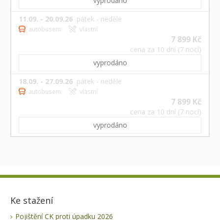
vyprodáno
11.09. - 20.09.26
pátek - neděle
autobusem
vlastní
7 899 Kč
cena za 10 dní (7 nocí)
vyprodáno
18.09. - 27.09.26
pátek - neděle
autobusem
vlastní
7 899 Kč
cena za 10 dní (7 nocí)
vyprodáno
Ke stažení
Pojištění CK proti úpadku 2026