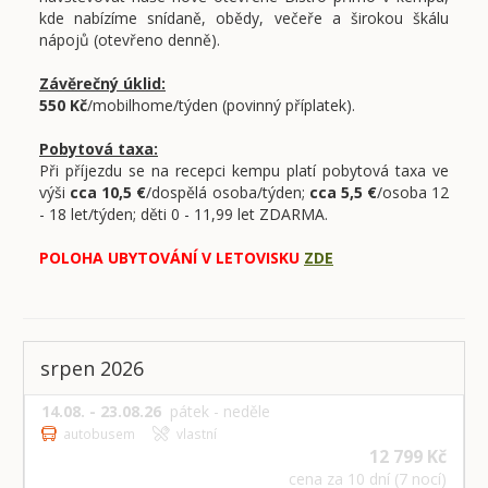
kde nabízíme snídaně, obědy, večeře a širokou škálu
nápojů (otevřeno denně).
Závěrečný úklid:
550 Kč
/mobilhome/týden (povinný příplatek).
Pobytová taxa:
Při příjezdu se na recepci kempu platí pobytová taxa ve
výši
cca 10,5 €
/dospělá osoba/týden;
cca 5,5 €
/osoba 12
- 18 let/týden; děti 0 - 11,99 let ZDARMA.
POLOHA UBYTOVÁNÍ V LETOVISKU
ZDE
srpen 2026
14.08. - 23.08.26
pátek - neděle
autobusem
vlastní
12 799 Kč
cena za 10 dní (7 nocí)