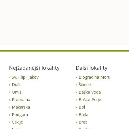
Nejžádanější lokality
Další lokality
Sv. Filip i Jakov
Biograd na Moru
Duće
Šibenik
Omiš
Baška Voda
Promajna
Baško Polje
Makarska
Bol
Podgora
Brela
Čaklje
Brist