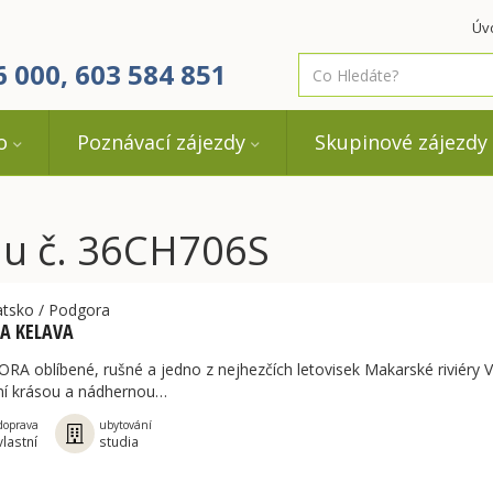
Úv
co
6 000, 603 584 851
hledáte
o
Poznávací zájezdy
Skupinové zájezdy
zdu č. 36CH706S
atsko
/
Podgora
A KELAVA
A oblíbené, rušné a jedno z nejhezčích letovisek Makarské riviéry 
ní krásou a nádhernou…
doprava
ubytování
vlastní
studia