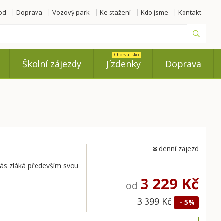
od
Doprava
Vozový park
Ke stažení
Kdo jsme
Kontakt
Vyhled
Chorvatsko
Školní zájezdy
Jízdenky
Doprava
8
denní zájezd
Vás zláká především svou
3 229 Kč
od
3 399 Kč
- 5%