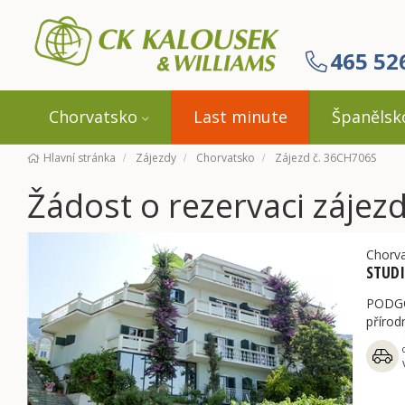
465 52
Chorvatsko
Last minute
Španělsk
Hlavní stránka
Zájezdy
Chorvatsko
Zájezd č. 36CH706S
Žádost o rezervaci záje
Chorv
STUDI
PODGOR
přírod