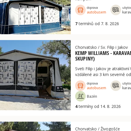
doprava
ubyto
autobusem
kara
7
termínů od 7. 8. 2026
Chorvatsko
/
Sv. Filip i Jakov
KEMP WILLIAMS - KARAVAN
SKUPINY)
Sveti Filip i Jakov je atraktivn
vzdálené asi 3 km severně o
doprava
ubyto
autobusem
kara
Bazén
4
termíny od 14. 8. 2026
Chorvatsko
/
Živogošće