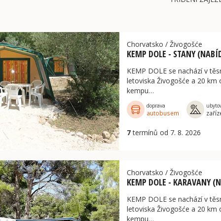
ů
Chorvatsko
/
Živogošće
KEMP DOLE - STANY (NABÍ
KEMP DOLE se nachází v těsné
letoviska Živogošće a 20 km
kempu…
doprava
ubyto
autobusem
zaříz
7
termínů od 7. 8. 2026
Chorvatsko
/
Živogošće
KEMP DOLE - KARAVANY (
KEMP DOLE se nachází v těsné
letoviska Živogošće a 20 km
kempu…