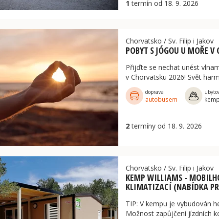
1
termín od 18. 9. 2026
Chorvatsko
/
Sv. Filip i Jakov
POBYT S JÓGOU U MOŘE V
Přijďte se nechat unést vlnam
v Chorvatsku 2026! Svět har
doprava
ubyto
autobusem
kem
2
termíny od 18. 9. 2026
Chorvatsko
/
Sv. Filip i Jakov
KEMP WILLIAMS - MOBILH
KLIMATIZACÍ (NABÍDKA PR
TIP: V kempu je vybudován h
Možnost zapůjčení jízdních 