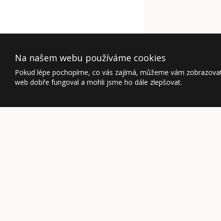
Na našem webu používáme cookies
Pokud lépe pochopíme, co vás zajímá, můžeme vám zobrazovat p
web dobře fungoval a mohli jsme ho dále zlepšovat.