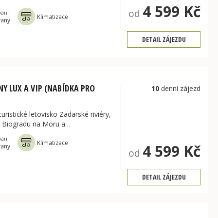
4 599 Kč
od
vání
Klimatizace
vany
DETAIL ZÁJEZDU
Y LUX A VIP (NABÍDKA PRO
10
denní zájezd
í turistické letovisko Zadarské riviéry,
d Biogradu na Moru a…
vání
Klimatizace
4 599 Kč
vany
od
DETAIL ZÁJEZDU