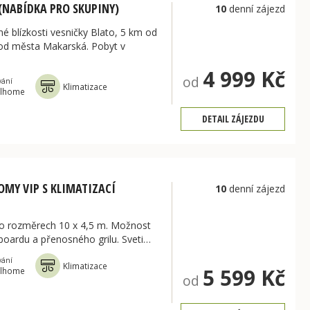
(NABÍDKA PRO SKUPINY)
10
denní zájezd
 blízkosti vesničky Blato, 5 km od
 od města Makarská. Pobyt v
4 999 Kč
od
vání
Klimatizace
lhome
DETAIL ZÁJEZDU
OMY VIP S KLIMATIZACÍ
10
denní zájezd
 o rozměrech 10 x 4,5 m. Možnost
eboardu a přenosného grilu. Sveti…
vání
Klimatizace
5 599 Kč
lhome
od