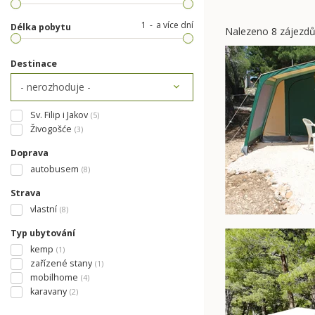
1
a více dní
Délka pobytu
Nalezeno 8 zájezd
Destinace
Sv. Filip i Jakov
(5)
Živogošće
(3)
Doprava
autobusem
(8)
Strava
vlastní
(8)
Typ ubytování
kemp
(1)
zařízené stany
(1)
mobilhome
(4)
karavany
(2)