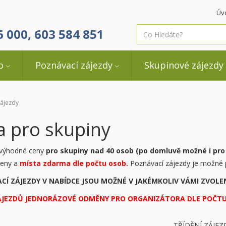
Úv
co
6 000, 603 584 851
hledáte
o
Poznávací zájezdy
Skupinové zájezdy
ájezdy
 pro skupiny
 výhodné ceny
pro skupiny nad 40 osob (po domluvě možné i pro
ceny a
místa zdarma dle počtu osob.
Poznávací zájezdy je možné p
CÍ ZÁJEZDY V NABÍDCE JSOU MOŽNÉ V JAKÉMKOLIV VÁMI ZVOL
ÁJEZDŮ JEDNORÁZOVÉ ODMĚNY PRO ORGANIZÁTORA DLE POČTU
TŘÍDĚNÍ ZÁJEZ