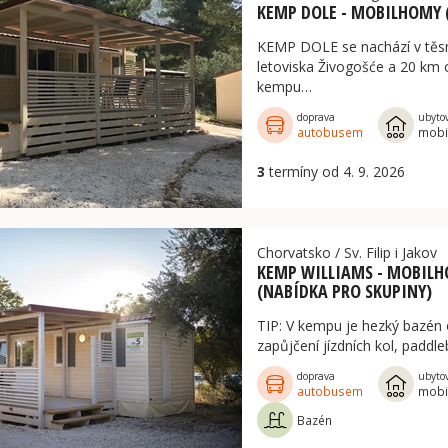
KEMP DOLE - MOBILHOMY 
KEMP DOLE se nachází v těsné
letoviska Živogošće a 20 km
kempu…
doprava
ubyto
autobusem
mobi
3
termíny od 4. 9. 2026
Chorvatsko
/
Sv. Filip i Jakov
KEMP WILLIAMS - MOBILH
(NABÍDKA PRO SKUPINY)
TIP: V kempu je hezký bazén
zapůjčení jízdních kol, paddl
doprava
ubyto
autobusem
mobi
Bazén