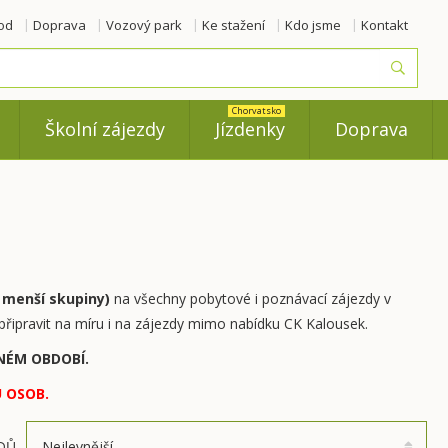
od
Doprava
Vozový park
Ke stažení
Kdo jsme
Kontakt
Vyhled
Chorvatsko
Školní zájezdy
Jízdenky
Doprava
 menší skupiny)
na všechny pobytové i poznávací zájezdy v
řipravit na míru i na zájezdy mimo nabídku CK Kalousek.
ENÉM OBDOBÍ.
 OSOB.
DŮ
Nejlevnější