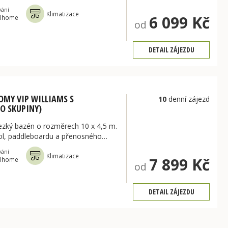
vání
Klimatizace
6 099 Kč
lhome
od
DETAIL ZÁJEZDU
OMY VIP WILLIAMS S
10
denní zájezd
O SKUPINY)
ezký bazén o rozměrech 10 x 4,5 m.
kol, paddleboardu a přenosného…
vání
Klimatizace
7 899 Kč
lhome
od
DETAIL ZÁJEZDU