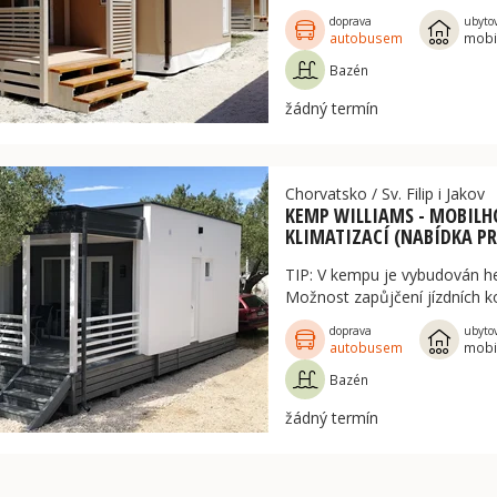
doprava
ubyto
autobusem
mobi
Bazén
žádný termín
Chorvatsko
/
Sv. Filip i Jakov
KEMP WILLIAMS - MOBILH
KLIMATIZACÍ (NABÍDKA PR
TIP: V kempu je vybudován h
Možnost zapůjčení jízdních 
doprava
ubyto
autobusem
mobi
Bazén
žádný termín