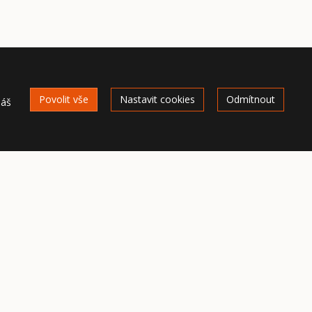
Povolit vše
Nastavit cookies
Odmítnout
náš