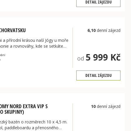
DETAIL ZÁJEZDU
 CHORVATSKU
6,10
denní zájezd
i a přírodní krásou naší Jógy u moře
monie a rovnováhy, kde se setkáte…
5 999 Kč
vání
od
p
DETAIL ZÁJEZDU
OMY NORD EXTRA VIP S
10
denní zájezd
O SKUPINY)
ezký bazén o rozměrech 10 x 4,5 m.
kol, paddleboardu a přenosného…