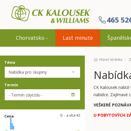
465 52
Chorvatsko
Last minute
Španělsk
Hlavní stránka
Z
Téma
Nabídka
Termín
CK Kalousek nabízí
nabídce. Zajímavé 
VEŠKERÉ POZNÁVA
U POBYTOVÝCH Z
0
a více Kč
Cena