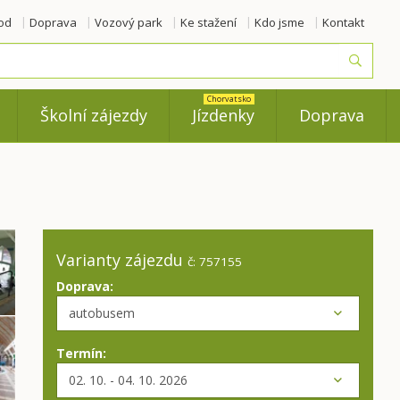
od
Doprava
Vozový park
Ke stažení
Kdo jsme
Kontakt
Vyhled
Chorvatsko
Školní zájezdy
Jízdenky
Doprava
Varianty zájezdu
č: 757155
Doprava:
Termín: