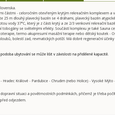
Slovenska.
mi částmi - celoročním otevřeným krytým rekreačním komplexem a ve
 25 m dlouhý plavecký bazén se 4 dráhami, plavecký bazén atypického
lotou vody 37°C, který je z části krytý a ze 2/3 venkovní rekreační 
í tobogány se světelnými efekty. Součástí komplexu je také Sauna cent
toterapie, termo-akupresurní masážní terapie nebo dětský koutek - O
loubů, bolestí zad, revmatických potíží. Má dobré regenerační účinky
 podoba ubytování se může lišit v závislosti na přidělené kapacitě.
 - Hradec Králové - Pardubice - Chrudim (nebo Holice) - Vysoké Mýto - 
, dopravní situaci a povětrnostních podmínkách, přičemž je třeba p
n před odjezdem.