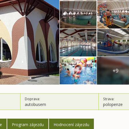
+9
Doprava:
Strava:
autobusem
polopenze
ce
Program zájezdu
Hodnocení zájezdu