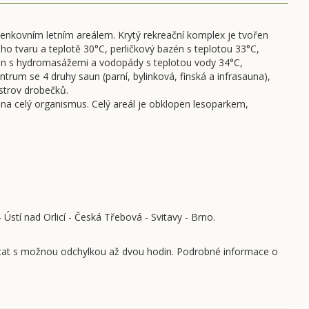
nkovním letním areálem. Krytý rekreační komplex je tvořen
 tvaru a teplotě 30°C, perličkový bazén s teplotou 33°C,
bazén s hydromasážemi a vodopády s teplotou vody 34°C,
rum se 4 druhy saun (parní, bylinková, finská a infrasauna),
strov drobečků.
 na celý organismus. Celý areál je obklopen lesoparkem,
Ústí nad Orlicí - Česká Třebová - Svitavy - Brno.
očítat s možnou odchylkou až dvou hodin. Podrobné informace o