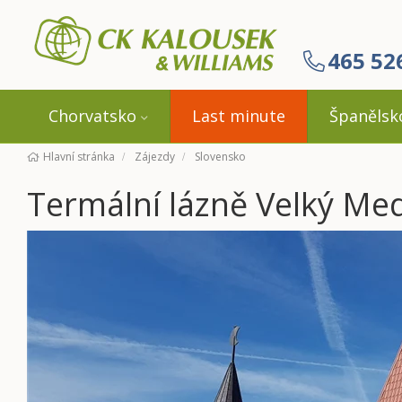
465 52
Chorvatsko
Last minute
Španělsk
Hlavní stránka
Zájezdy
Slovensko
Termální lázně Velký Me