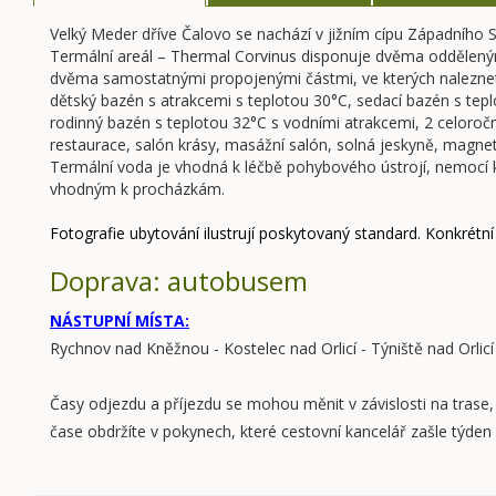
Velký Meder dříve Čalovo se nachází v jižním cípu Západního 
Termální areál – Thermal Corvinus disponuje dvěma oddělený
dvěma samostatnými propojenými částmi, ve kterých naleznete
dětský bazén s atrakcemi s teplotou 30°C, sedací bazén s tep
rodinný bazén s teplotou 32°C s vodními atrakcemi, 2 celoročn
restaurace, salón krásy, masážní salón, solná jeskyně, magne
Termální voda je vhodná k léčbě pohybového ústrojí, nemocí k
vhodným k procházkám.
Fotografie ubytování ilustrují poskytovaný standard. Konkrétní
Doprava: autobusem
NÁSTUPNÍ MÍSTA:
Rychnov nad Kněžnou - Kostelec nad Orlicí - Týniště nad Orlicí
Časy odjezdu a příjezdu se mohou měnit v závislosti na trase
čase obdržíte v pokynech, které cestovní kancelář zašle týde