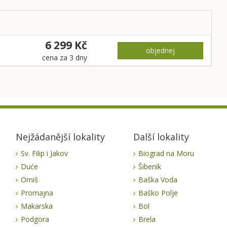
6 299 Kč
objednej
cena za 3 dny
Nejžádanější lokality
Další lokality
Sv. Filip i Jakov
Biograd na Moru
Duće
Šibenik
Omiš
Baška Voda
Promajna
Baško Polje
Makarska
Bol
Podgora
Brela