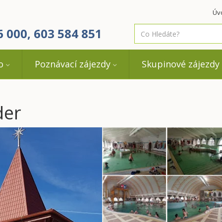
Úv
co
6 000, 603 584 851
hledáte
o
Poznávací zájezdy
Skupinové zájezdy
der