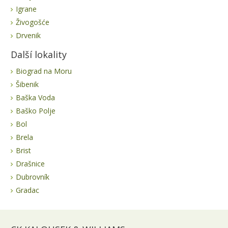
Igrane
Živogošće
Drvenik
Další lokality
Biograd na Moru
Šibenik
Baška Voda
Baško Polje
Bol
Brela
Brist
Drašnice
Dubrovník
Gradac