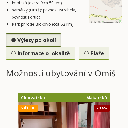
Imotská jezera (cca 59 km)
památky (Omiš): pevnost Mirabela,
pevnost Fortica
©
OpenStreetMap
contributors
Park prirode Biokovo (cca 62 km)
Výlety po okolí
Informace o lokalitě
Pláže
Možnosti ubytování v Omiš
Chorvatsko
Makarská
Náš TIP
- 14%